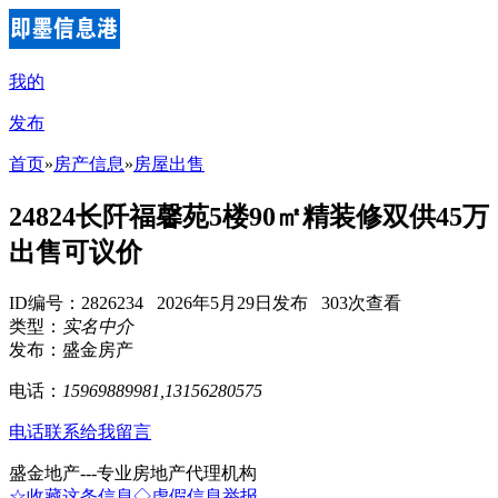
我的
发布
首页
»
房产信息
»
房屋出售
24824长阡福馨苑5楼90㎡精装修双供45万
出售可议价
ID编号：2826234 2026年5月29日发布 303次查看
类型：
实名中介
发布：盛金房产
电话：
15969889981,13156280575
电话联系
给我留言
盛金地产---专业房地产代理机构
☆收藏这条信息
◇虚假信息举报