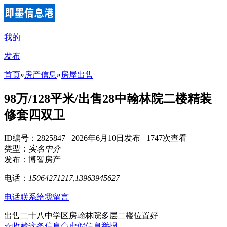
我的
发布
首页
»
房产信息
»
房屋出售
98万/128平米/出售28中翰林院二楼精装
修套四双卫
ID编号：2825847 2026年6月10日发布 1747次查看
类型：
实名中介
发布：博智房产
电话：
15064271217,13963945627
电话联系
给我留言
出售二十八中学区房翰林院多层二楼位置好
☆收藏这条信息
◇虚假信息举报