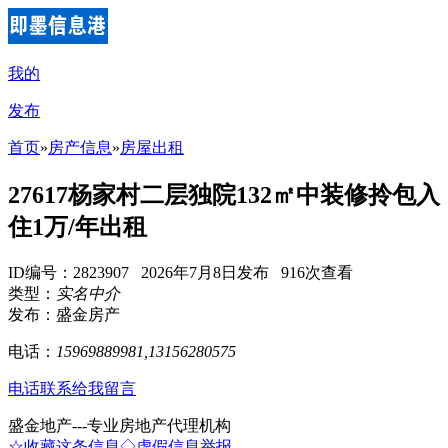
我的
发布
首页
»
房产信息
»
房屋出租
27617杨家村二层独院132㎡中装修拎包入
住1万/年出租
ID编号：2823907 2026年7月8日发布 916次查看
类型：
实名中介
发布：盛金房产
电话：
15969889981,13156280575
电话联系
给我留言
盛金地产---专业房地产代理机构
☆收藏这条信息
◇虚假信息举报