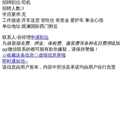
招聘职位:司机
招聘人数:3
学历要求:无
工作描述:开车送货 管吃住 有奖金 爱护车 事业心强
单位地址:观澜国际西门附近
联系人:谷经理
申请职位
凡
收取报名费、押金、体检费、服装费等各种名目费用
或加
qq/微信联系的都可能有欺诈嫌疑，请保持警惕！
☆收藏这条信息
◇虚假信息举报
即时通
短信
--
该信息由用户发布，内容中所涉及承诺均由用户自行负责