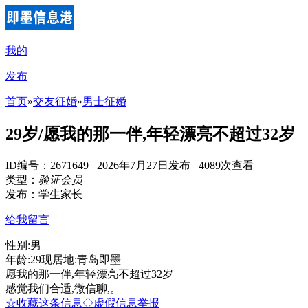
我的
发布
首页
»
交友征婚
»
男士征婚
29岁/愿我的那一伴,年轻漂亮不超过32岁
ID编号：2671649 2026年7月27日发布 4089次查看
类型：
验证会员
发布：学生家长
给我留言
性别:男
年龄:29现居地:青岛即墨
愿我的那一伴,年轻漂亮不超过32岁
感觉我们合适,微信聊,。
☆收藏这条信息
◇虚假信息举报