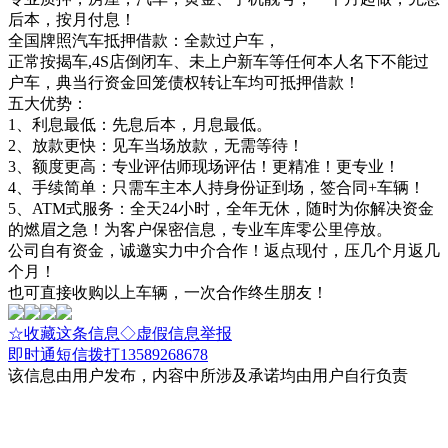
后本，按月付息！
全国牌照汽车抵押借款：全款过户车，
正常按揭车,4S店倒闭车、未上户新车等任何本人名下不能过
户车，典当行资金回笼债权转让车均可抵押借款！
五大优势：
1、利息最低：先息后本，月息最低。
2、放款更快：见车当场放款，无需等待！
3、额度更高：专业评估师现场评估！更精准！更专业！
4、手续简单：只需车主本人持身份证到场，签合同+车辆！
5、ATM式服务：全天24小时，全年无休，随时为你解决资金
的燃眉之急！为客户保密信息，专业车库零公里停放。
公司自有资金，诚邀实力中介合作！返点现付，压几个月返几
个月！
也可直接收购以上车辆，一次合作终生朋友！
☆收藏这条信息
◇虚假信息举报
即时通
短信
拨打13589268678
该信息由用户发布，内容中所涉及承诺均由用户自行负责