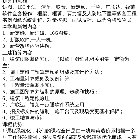
预算员流程：
识图、16G平法、清单、取费、新定额、手算、广联达、福莱
软件全套操作。框架、框剪、剪力墙及人防地下室等多套工程
实例图纸系统讲解。对量模拟、面试技巧、成为合格预算员。
本学期新增内容：
1、新定额、新汇编、16G图集。
2、新版软件,一人一机。
3、新营改增内容讲解。
土建预算内容：
1、建筑识图基础知识；（以施工图纸及相关图集、定额为
主）
2、施工定额与预算定额的组成及其计价方法；
3、工程量计算规则及实例计算；
4、工程量清单基本知识；
5、施工图预算并编制的原理、步骤和技巧；
6、建筑工程定额原理；
7、广联达、福莱一点通软件系统应用；
8、招投标文件的编制，施工合同及现场变更基本解析；
9、竣工结算与审计；
课程优势:
1.课程系统化，我们的课程全部是由一线精英造价师根据十多
年工作经验编制，经过反复的调研及实践演练优化而成，来源