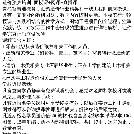
造价预算培训=面授课+网课+直播课
青岛智慧通教育，汇聚造价行业精英和一线工程师前来授课。
具有一支专业的教研团队，教学内容随时更新。本校实行理论
授课与实践相结合的教学方式，围绕工程项目的全过程，注重
实践训练，对实际工作中会出现的重难点进行详细解析。让你
学完真正独立做预算。
课程适合人群：
1.零基础想从事造价预算相关工作的人员。
2.建筑相关专业（如资料、施工、技术等）需要转行做造价的
人员。
3.建筑土木类相关专业应届毕业生，正在上学的建筑土木相关
专业的毕业生。
4.已从事工程造价相关工作需进一步提升的人员
学校近期活动:
凡有意向学员都享有免费试听机会，感觉对老师和学校环境满
意之后再办理入学手续；
凡较近报名学员课时可享受终身有效，以后在实际工作中遇到
困难都可以咨询授课教师进行解决，解决您的后顾之忧。
凡近期报名学员送价值600教材,包含全套定额9本,清单2本,16G
图集，15年汇编，两本内部培训资料。共计17本，送完为止，
数量有限。