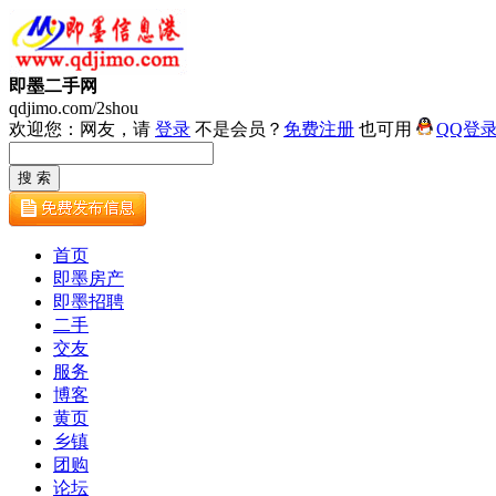
即墨二手网
qdjimo.com/2shou
欢迎您：网友，请
登录
不是会员？
免费注册
也可用
QQ登
首页
即墨房产
即墨招聘
二手
交友
服务
博客
黄页
乡镇
团购
论坛