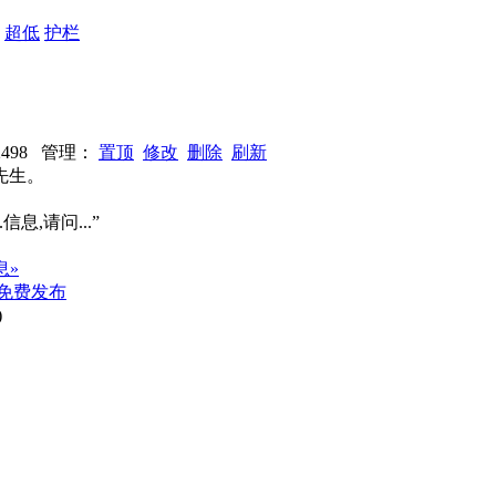
：
超低
护栏
72498 管理：
置顶
修改
删除
刷新
先生。
信息,请问...”
息»
免费发布
)