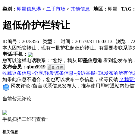
类别：
即墨信息港
>
二手市场
>
其他信息
地区：
即墨
TAG
超低价护栏转让
ID编号：2078356 类型：
时间：2017/3/31 16:03:13 浏览：
本人因托管转让，现有一批护栏超低价转让。有需要者联系陈
电话/手机：
您可以这样电话联系：“您好，我从
即墨信息港
看到您发布的...
发布会员：qbm5919
收藏这条信息»
分享/转发该条信息»
投诉举报»
TA发布的所有信
如果此信息不适合，您也可以发布一条信息，坐等反馈
？我要
网友评论
(留言联系信息发布人，推荐使用即时通站内短信
当前暂无评论
手机扫描二维码查看↑
相关信息