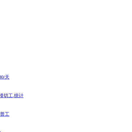
0/天
模切工,统计
普工