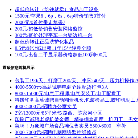
超低价转让（给钱就卖）食品加工设备
1500元/苹果6，6p，6s，6sp特价销售0首付
2000元/0首付带走苹果7
200元/超低价销售安装网络监控
300元/低价处理平车一台锁边机一台
超低价转让正品洗护化妆品
8.5元/转让或出租11年15坐经典全顺
100元/出售二手显示器价格超低100到600元
置顶信息随机展示
包装工190/天、打磨工200/天、冲床240/天、压力机操作28
4000-5500元/高薪诚聘电商仓库配货打包3人
8000-15000元/电气工程师/电气安装工/电工配盘工
科诺印务高薪诚聘自动糊盒机长,包装检品工,胶印机副工,
4000-5000元/招聘办公室文员
2室/13000元/85平米/铁路西、陈家河小区
印刷厂诚聘老虎机烫金师、精裱糊盒调度、机刀工、男女
急聘！万象城广场食品摊位售卖员 5500-6000 + 车补
3000-7000元/招聘电脑网络监控维修员