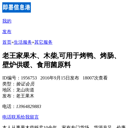
我的
发布
首页
»
生活服务
»
其它服务
老王家果木、木柴,可用于烤鸭、烤肠、
壁炉供暖、食用菌原料
ID编号：1956753 2016年9月15日发布 18007次查看
类型：
验证会员
地区：龙山街道
发布：老王果木
电话：
13964829883
电话联系
给我留言
本人从事果木柴贩卖10余年，家有专门货场，货源充足，价廉