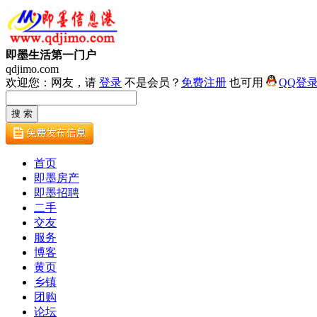
即墨生活第一门户
qdjimo.com
欢迎您：网友，请
登录
不是会员？
免费注册
也可用
QQ登
首页
即墨房产
即墨招聘
二手
交友
服务
博客
黄页
乡镇
团购
论坛