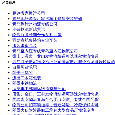
相关信息
鹏达搬家搬运公司
青岛地磅源头厂家汽车衡销售安装维修
青岛到徐州物流专线公司
冷链物流新瑞货运
物流服务长期合作互利共赢
青岛鑫航集装箱专业车队
服装烫熨包装
青岛至内江专线青岛至内江物流公司
岙山，温泉，龙山发物流快递可选速尔物流快递
青岛胖子搬家物流拆旧公司搬家搬厂搬企拆墙砸墙垃圾清
自带厢货求职
即墨仓储笼
进出口木箱包装
即墨中铁物流
润亨丰中韩国际物流有限公司
店集、金口、王村发物流快递可选速尔物流快递
国瑞永安物流青岛至合肥（安徽）专线全国配货
物流公司招车辆挂靠，普通货运，冷藏保鲜均可
即墨大信附近装卸工承包大型食品厂物流冷库