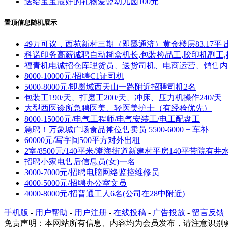
送给宝宝最好的礼物爱盟幼儿园100元
置顶信息随机展示
49万可议，西苑新村三期（即墨通济）黄金楼层83.17平 
科诺印务高薪诚聘自动糊盒机长,包装检品工,胶印机副工,
福青机电诚招仓库理货员、送货司机、电商运营、销售内
8000-10000元/招聘C1证司机
5000-8000元/即墨城西天山一路附近招聘司机2名
包装工190/天、打磨工200/天、冲床、压力机操作240/天
大型西医诊所急聘医美、轻医美护士（有经验优先）
8000-15000元/电气工程师/电气安装工/电工配盘工
急聘！万象城广场食品摊位售卖员 5500-6000 + 车补
60000元/写字间500平方对外出租
2室/8500元/140平米/潮海街道新建村平房140平带院有井
招聘小家电售后信息员(女)一名
3000-7000元/招聘电脑网络监控维修员
4000-5000元/招聘办公室文员
4000-8000元/招普通工人6名(公司在28中附近)
手机版
-
用户帮助
-
用户注册
-
在线投稿
-
广告投放
-
留言反馈
免责声明：本网站所有信息、内容均为会员发布，请注意识别