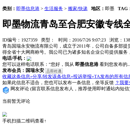
类别：
即墨信息港
>
生活服务
>
搬家/快递
地区：
即墨
TAG
即墨物流青岛至合肥安徽专线
ID编号：1927359 类型：
时间：2016/7/26 9:07:23 浏览：1
青岛国瑞永安物流有限公司，成立于2011年，公司自备多部
得全省十大网商称号。我公司已为诸多知名企业公司提供服务
电话/手机：
您可以这样电话联系：“您好，我从
即墨信息港
看到您发布的...
发布会员：国瑞永安
收藏这条信息»
分享/转发该条信息»
投诉举报»
TA发布的所有信
如果此信息不适合，您也可以发布一条信息，坐等反馈
？我要
网友评论
(留言联系信息发布人，推荐使用即时通站内短信
当前暂无评论
手机扫描二维码查看↑