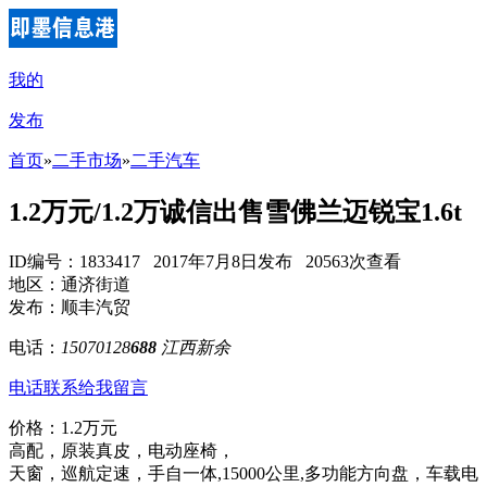
我的
发布
首页
»
二手市场
»
二手汽车
1.2万元/1.2万诚信出售雪佛兰迈锐宝1.6t
ID编号：1833417 2017年7月8日发布 20563次查看
地区：通济街道
发布：顺丰汽贸
电话：
15070128
688
江西新余
电话联系
给我留言
价格：1.2万元
高配，原装真皮，电动座椅，
天窗，巡航定速，手自一体,15000公里,多功能方向盘，车载电