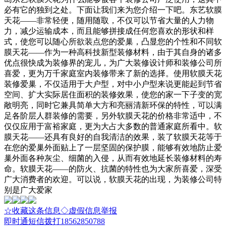
必有它的独到之处。下面让我们来为您介绍一下吧。东艺软膜
天花——非常轻便，随用随取，不仅可以节省大量的人力物
力，减少运输成本，而且能够拼接成任何您喜欢的形状和样
式，使您可以随心所欲装点您的爱巢，凸显您的个性和不同软
膜天花——作为一种高科技新型装修材料，由于其自身的诸多
优点很快成为装修界的宠儿，为广大装修设计师和装修公司所
喜爱，更为万千家庭室内装修带来了新的选择。使用软膜天花
装修爱巢，不仅适用于大户型，对中小户型来说更能起到节省
空间、扩大实际居住面积的装修效果，使您的家一下子变的宽
敞明亮，同时它兼具简单大方和亮丽清新环保的特性，可以满
足各阶层人群装修的需要，另外软膜天花的价格非常适中，不
仅仅应用于富裕家庭，更为大占大多数的普通家庭所看中。软
膜天花——还具有良好的自我清洁的效果，装了软膜天花等于
在您的爱巢外面贴上了一层坚固的保护膜，能够有效地防止爱
巢外面各种灰尘、细菌的入侵，从而有效地延长装修材料的寿
命。软膜天花——的防火、抗菌的特性也为大家所喜爱，深受
广大消费者的欢迎。可以说，软膜天花的出现，为装修公司特
别是广大爱家
☆收藏这条信息
◇虚假信息举报
即时通
短信
拨打18562850788