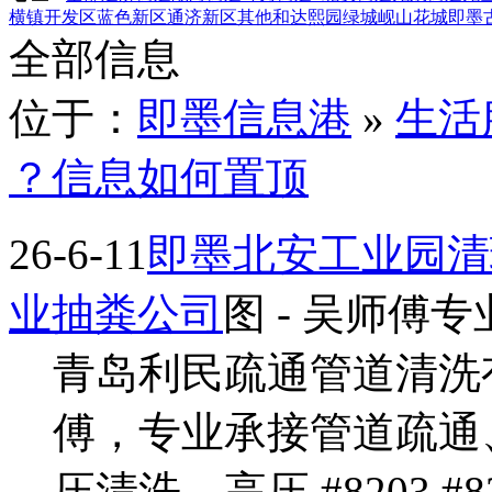
横镇
开发区
蓝色新区
通济新区
其他
和达熙园
绿城岘山花城
即墨
全部信息
位于：
即墨信息港
»
生活
？信息如何置顶
26-6-11
即墨北安工业园清
业抽粪公司
图
- 吴师傅专
青岛利民疏通管道清洗
傅，专业承接管道疏通
压清洗、高压 #8203 #