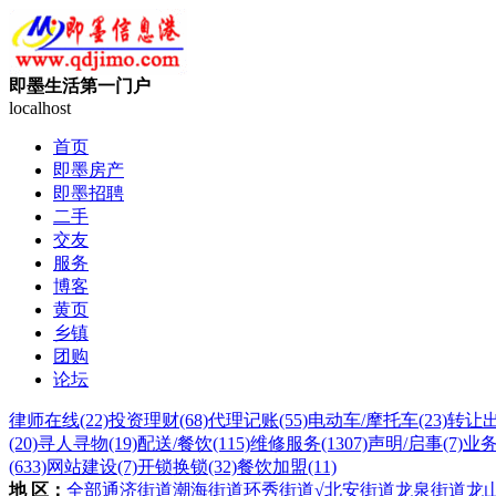
即墨生活第一门户
localhost
首页
即墨房产
即墨招聘
二手
交友
服务
博客
黄页
乡镇
团购
论坛
律师在线
(22)
投资理财
(68)
代理记账
(55)
电动车/摩托车
(23)
转让
(20)
寻人寻物
(19)
配送/餐饮
(115)
维修服务
(1307)
声明/启事
(7)
业
(633)
网站建设
(7)
开锁换锁
(32)
餐饮加盟
(11)
地 区：
全部
通济街道
潮海街道
环秀街道
√北安街道
龙泉街道
龙