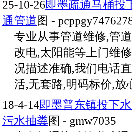
25-10-26
即墨疏通马桶投
通管道
图
- pcppgy747627
专业从事管道维修,管道
改电,太阳能等上门维
况描述准确,我们电话直
活,无套路,明码标价,放心之
18-4-14
即墨普东镇投下水
污水抽粪
图
- gmw7035