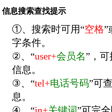
信息搜索查找提示
①、搜索时可用“
空格
”
字条件。
②、“
user+
会员名
”，
信息。
③、“
tel+
电话号码
”可
息。
④、“
in+
关键词
”可完