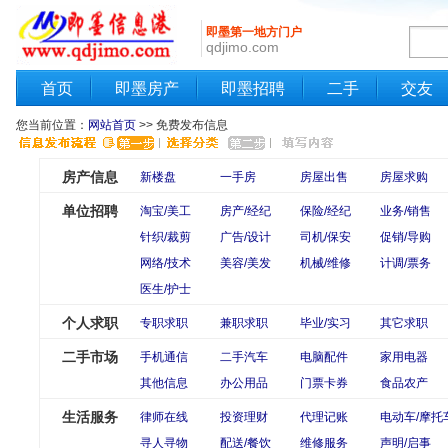
即墨第一地方门户
qdjimo.com
首页
即墨房产
即墨招聘
二手
交友
您当前位置：
网站首页
>> 免费发布信息
房产信息
新楼盘
一手房
房屋出售
房屋求购
单位招聘
淘宝/美工
房产/经纪
保险/经纪
业务/销售
针织/裁剪
广告/设计
司机/保安
促销/导购
网络/技术
美容/美发
机械/维修
计调/票务
医生/护士
个人求职
专职求职
兼职求职
毕业/实习
其它求职
二手市场
手机通信
二手汽车
电脑配件
家用电器
其他信息
办公用品
门票卡券
食品农产
生活服务
律师在线
投资理财
代理记账
电动车/摩托
寻人寻物
配送/餐饮
维修服务
声明/启事