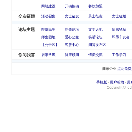
网站建设
开锁换锁
餐饮加盟
交友征婚
活动召集
女士征友
男士征友
女士征婚
论坛主题
即墨民生
即墨论坛
文学天地
情感驿站
师生园地
爱心公益
笑话论坛
即墨车友会
【公告区】
客服中心
问答发布区
你问我答
居家常识
健康顾问
情爱交流
工作学习
商家企业
点此免费
手机版
-
用户帮助
-
用
Copyright © qdj