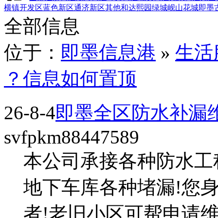
横镇
开发区
蓝色新区
通济新区
其他
和达熙园
绿城岘山花城
即墨
全部信息
位于：
即墨信息港
»
生活
？信息如何置顶
26-8-4
即墨全区防水补漏
svfpkm88447589
本公司承接各种防水工程
地下车库各种堵漏!您
者!老旧小区可帮申请