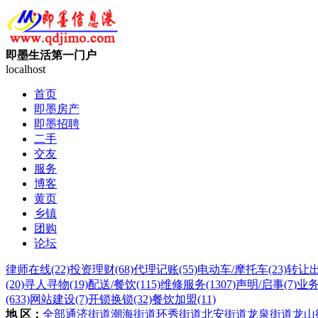
即墨生活第一门户
localhost
首页
即墨房产
即墨招聘
二手
交友
服务
博客
黄页
乡镇
团购
论坛
律师在线
(22)
投资理财
(68)
代理记账
(55)
电动车/摩托车
(23)
转让
(20)
寻人寻物
(19)
配送/餐饮
(115)
维修服务
(1307)
声明/启事
(7)
业
(633)
网站建设
(7)
开锁换锁
(32)
餐饮加盟
(11)
地 区：
全部
通济街道
潮海街道
环秀街道
北安街道
龙泉街道
龙山