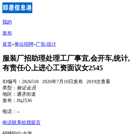
我的
发布
首页
»
单位招聘
»
广告/设计
服装厂招助理处理工厂事宜,会开车,统计,
有责任心上进心工资面议女2545
ID编号：2826518 2026年7月10日发布 2019次查看
类型：
验证会员
地区：通济街道
发布：ffq2536
电话：
--
电话联系
给我留言
招聘职位:女装