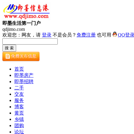
即墨生活第一门户
qdjimo.com
欢迎您：网友，请
登录
不是会员？
免费注册
也可用
QQ登
首页
即墨房产
即墨招聘
二手
交友
服务
博客
黄页
乡镇
团购
论坛