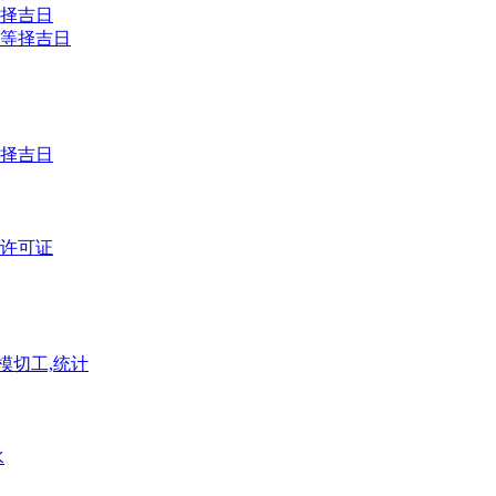
择吉日
等择吉日
择吉日
许可证
模切工,统计
水