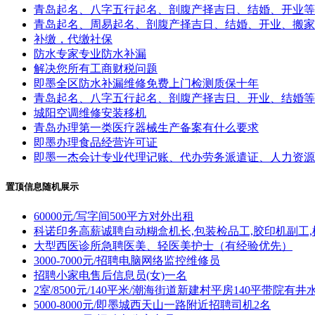
青岛起名、八字五行起名、剖腹产择吉日、结婚、开业等
青岛起名、周易起名、剖腹产择吉日、结婚、开业、搬家
补缴，代缴社保
防水专家专业防水补漏
解决您所有工商财税问题
即墨全区防水补漏维修免费上门检测质保十年
青岛起名、八字五行起名、剖腹产择吉日、开业、结婚等
城阳空调维修安装移机
青岛办理第一类医疗器械生产备案有什么要求
即墨办理食品经营许可证
即墨一杰会计专业代理记账、代办劳务派遣证、人力资源
置顶信息随机展示
60000元/写字间500平方对外出租
科诺印务高薪诚聘自动糊盒机长,包装检品工,胶印机副工,
大型西医诊所急聘医美、轻医美护士（有经验优先）
3000-7000元/招聘电脑网络监控维修员
招聘小家电售后信息员(女)一名
2室/8500元/140平米/潮海街道新建村平房140平带院有井
5000-8000元/即墨城西天山一路附近招聘司机2名