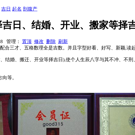
：
吉日
起名
剖腹产
择吉日、结婚、开业、搬家等择
1328 管理：
置顶
修改
删除
刷新
,配合三才、五格数理全是吉数。并且字型好看、好写、新颖,读
时、结婚、搬迁、开业等择吉日),使个人生辰八字与其不冲、不刑
方向等。