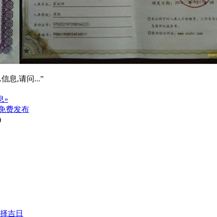
信息,请问...”
息»
免费发布
)
择吉日