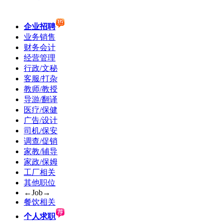
企业招聘
业务销售
财务会计
经营管理
行政/文秘
客服/打杂
教师/教授
导游/翻译
医疗/保健
广告/设计
司机/保安
调查/促销
家教/辅导
家政/保姆
工厂相关
其他职位
←Job→
餐饮相关
个人求职