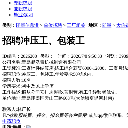
专职求职
兼职求职
毕业/实习
类别：
即墨信息港
>
单位招聘
>
工厂相关
地区：
即墨
>
大信
招聘冲压工、包装工
ID编号：2826208 类型：
时间：2026/7/8 9:56:33 浏览：3
公司名称:青岛昶浩泰机械制造有限公司
工资标准:工资计件结算,熟练工综合薪资6000-12000。工
招聘职位:冲压工、包装工,年龄要求50岁以内。
招聘人数:10名
学历要求:初中及以上学历
工作描述:服从公司安排,能够吃苦耐劳,有工作经验者优先。
单位地址:青岛即墨区天山三路668号(大信镇夏堤河村南)
联系人:林厂长
凡“
收取服装费、押金、报名费等各种费用
”或加qq/微信联
申请职位
电话/手机：