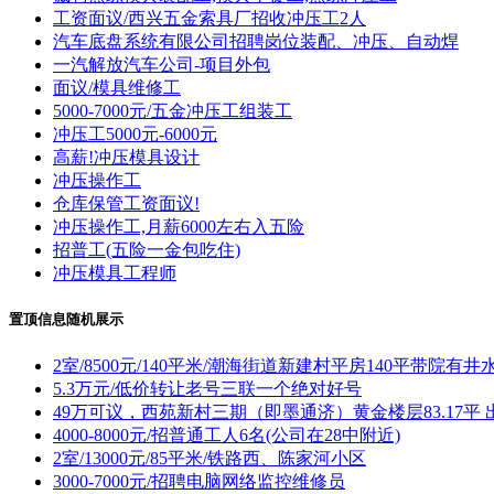
工资面议/西兴五金索具厂招收冲压工2人
汽车底盘系统有限公司招聘岗位装配、冲压、自动焊
一汽解放汽车公司-项目外包
面议/模具维修工
5000-7000元/五金冲压工组装工
冲压工5000元-6000元
高薪!冲压模具设计
冲压操作工
仓库保管工资面议!
冲压操作工,月薪6000左右入五险
招普工(五险一金包吃住)
冲压模具工程师
置顶信息随机展示
2室/8500元/140平米/潮海街道新建村平房140平带院有井
5.3万元/低价转让老号三联一个绝对好号
49万可议，西苑新村三期（即墨通济）黄金楼层83.17平 
4000-8000元/招普通工人6名(公司在28中附近)
2室/13000元/85平米/铁路西、陈家河小区
3000-7000元/招聘电脑网络监控维修员