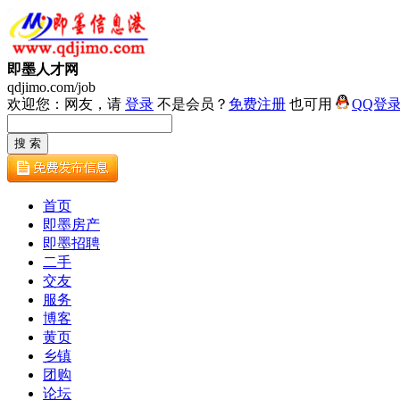
即墨人才网
qdjimo.com/job
欢迎您：网友，请
登录
不是会员？
免费注册
也可用
QQ登
首页
即墨房产
即墨招聘
二手
交友
服务
博客
黄页
乡镇
团购
论坛