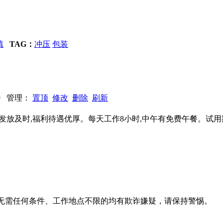
镇
TAG：
冲压
包装
939 管理：
置顶
修改
删除
刷新
资月结发放及时,福利待遇优厚。每天工作8小时,中午有免费午餐。
系、无需任何条件、工作地点不限的均有欺诈嫌疑，请保持警惕。