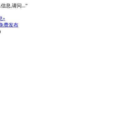
信息,请问...”
息»
免费发布
)