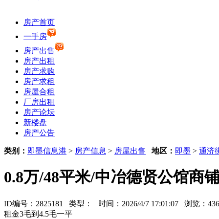
房产首页
一手房
房产出售
房产出租
房产求购
房产求租
房屋合租
厂房出租
房产论坛
新楼盘
房产公告
类别：
即墨信息港
>
房产信息
>
房屋出售
地区：
即墨
>
通济
0.8万/48平米/中冶德贤公馆
ID编号：2825181 类型：
时间：2026/4/7 17:01:07 浏览：
租金3毛到4.5毛一平