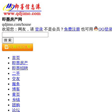
即墨房产网
qdjimo.com/house
欢迎您：网友，请
登录
不是会员？
免费注册
也可用
QQ登
首页
即墨房产
即墨招聘
二手
交友
服务
博客
黄页
乡镇
团购
论坛