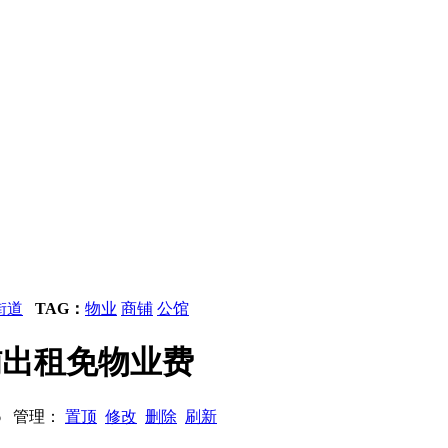
街道
TAG：
物业
商铺
公馆
商铺出租免物业费
436 管理：
置顶
修改
删除
刷新