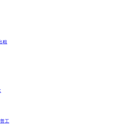
楼出租
水
普工