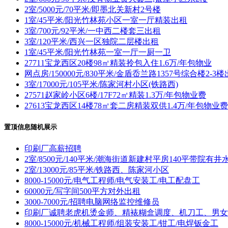
2室/5000元/70平米/即墨北关新村2号楼
1室/45平米/阳光竹林苑小区一室一厅精装出租
3室/700元/92平米/一中西二楼套三出租
3室/120平米/西兴一区独院二层楼出租
1室/45平米/阳光竹林苑一室一厅一厨一卫
27711宝龙西区20楼98㎡精装拎包入住1.6万/年包物业
网点房/150000元/830平米/金盾岙兰路1357号综合楼2-3
3室/17000元/105平米/陈家河村小区(铁路西)
27571赵家岭小区6楼/17F72㎡精装1.3万/年包物业费
27613宝龙西区14楼78㎡套二房精装双供1.4万/年包物业费
置顶信息随机展示
印刷厂高薪招聘
2室/8500元/140平米/潮海街道新建村平房140平带院有井
2室/13000元/85平米/铁路西、陈家河小区
8000-15000元/电气工程师/电气安装工/电工配盘工
60000元/写字间500平方对外出租
3000-7000元/招聘电脑网络监控维修员
印刷厂诚聘老虎机烫金师、精裱糊盒调度、机刀工、男女
8000-15000元/机械工程师/组装安装工/钳工/电焊钣金工