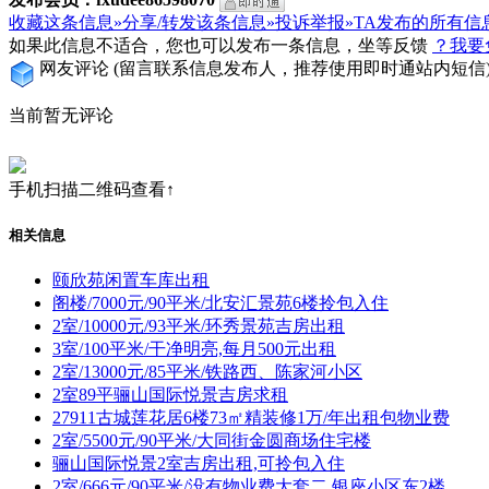
收藏这条信息»
分享/转发该条信息»
投诉举报»
TA发布的所有信
如果此信息不适合，您也可以发布一条信息，坐等反馈
？我要
网友评论
(留言联系信息发布人，推荐使用即时通站内短信
当前暂无评论
手机扫描二维码查看↑
相关信息
颐欣苑闲置车库出租
阁楼/7000元/90平米/北安汇景苑6楼拎包入住
2室/10000元/93平米/环秀景苑吉房出租
3室/100平米/干净明亮,每月500元出租
2室/13000元/85平米/铁路西、陈家河小区
2室89平骊山国际悦景吉房求租
27911古城莲花居6楼73㎡精装修1万/年出租包物业费
2室/5500元/90平米/大同街金圆商场住宅楼
骊山国际悦景2室吉房出租,可拎包入住
2室/666元/90平米/没有物业费大套二,银座小区东2楼