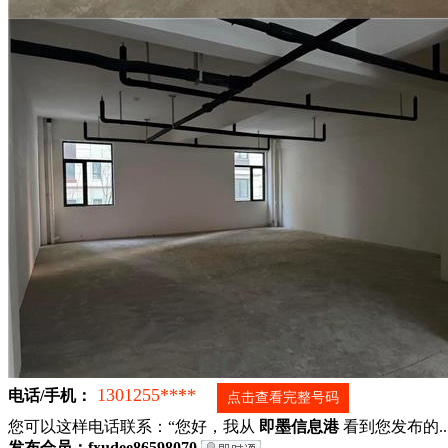
1301255****
电话/手机：
点击查看完整号码
您可以这样电话联系：“您好，我从
即墨信息港
看到您发布的...
发布会员：fxudee86598070