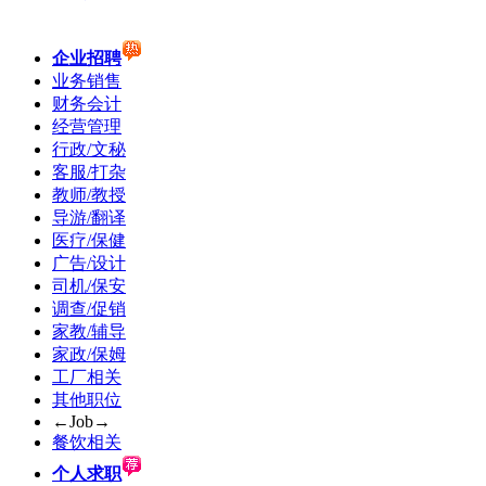
企业招聘
业务销售
财务会计
经营管理
行政/文秘
客服/打杂
教师/教授
导游/翻译
医疗/保健
广告/设计
司机/保安
调查/促销
家教/辅导
家政/保姆
工厂相关
其他职位
←Job→
餐饮相关
个人求职