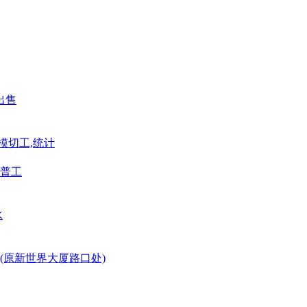
出售
模切工,统计
普工
水
(原新世界大厦路口处)