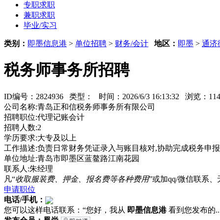
专职求职
兼职求职
毕业/实习
类别：
即墨信息港
>
单位招聘
>
财务/会计
地区：
即墨
>
通济
税务师事务所招聘
ID编号：2824936 类型：
时间：2026/6/3 16:13:32 浏览：
公司名称:青岛正和信税务师事务所有限公司
招聘职位:代理记账会计
招聘人数:2
学历要求:大专及以上
工作描述:负责日常财务凭证录入与账目核对,协助完成税务申
单位地址:青岛市即墨区蓝鳌路江南花园
联系人:朱经理
凡“
收取服装费、押金、报名费等各种费用
”或加qq/微信联
申请职位
电话/手机：
您可以这样电话联系：“您好，我从
即墨信息港
看到您发布的...