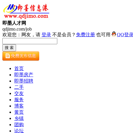
即墨人才网
qdjimo.com/job
欢迎您：网友，请
登录
不是会员？
免费注册
也可用
QQ登
首页
即墨房产
即墨招聘
二手
交友
服务
博客
黄页
乡镇
团购
论坛