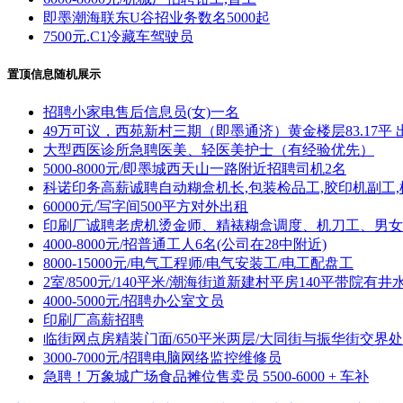
即墨潮海联东U谷招业务数名5000起
7500元.C1冷藏车驾驶员
置顶信息随机展示
招聘小家电售后信息员(女)一名
49万可议，西苑新村三期（即墨通济）黄金楼层83.17平 
大型西医诊所急聘医美、轻医美护士（有经验优先）
5000-8000元/即墨城西天山一路附近招聘司机2名
科诺印务高薪诚聘自动糊盒机长,包装检品工,胶印机副工,
60000元/写字间500平方对外出租
印刷厂诚聘老虎机烫金师、精裱糊盒调度、机刀工、男女
4000-8000元/招普通工人6名(公司在28中附近)
8000-15000元/电气工程师/电气安装工/电工配盘工
2室/8500元/140平米/潮海街道新建村平房140平带院有井
4000-5000元/招聘办公室文员
印刷厂高薪招聘
临街网点房精装门面/650平米两层/大同街与振华街交界处
3000-7000元/招聘电脑网络监控维修员
急聘！万象城广场食品摊位售卖员 5500-6000 + 车补