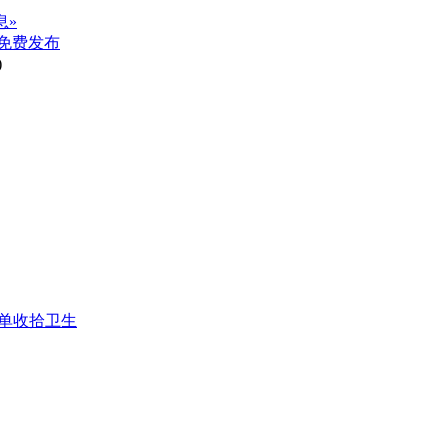
息»
免费发布
)
简单收拾卫生