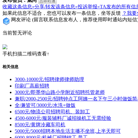
发布会员：凰尚
收藏这条信息»
分享/转发该条信息»
投诉举报»
TA发布的所有信
如果此信息不适合，您也可以发布一条信息，坐等反馈
？我要
网友评论
(留言联系信息发布人，推荐使用即时通站内短信
当前暂无评论
手机扫描二维码查看↑
相关信息
3000-10000元/招聘律师律师助理
印刷厂高薪招聘
3000元/即墨华山路小学附近招聘托管老师
兼职/2000-2500元/招聘钟点工阿姨一名下午三小时做饭
全/兼皆可/3000元/水洗+做饭
6500元/物流公司招聘司机、装卸工
4500-6000元/服装辅料厂诚招操机工无需经验
8500元/黄牌冷藏车司机
5000元/5000招聘本地生活主播不坐班,上半天即可
6000-8000元/机械厂招聘钳工,普工