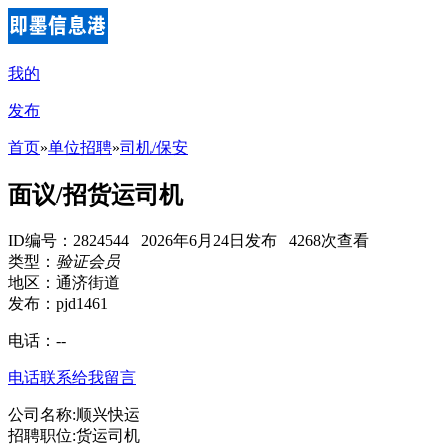
我的
发布
首页
»
单位招聘
»
司机/保安
面议/招货运司机
ID编号：2824544 2026年6月24日发布 4268次查看
类型：
验证会员
地区：通济街道
发布：pjd1461
电话：
--
电话联系
给我留言
公司名称:顺兴快运
招聘职位:货运司机