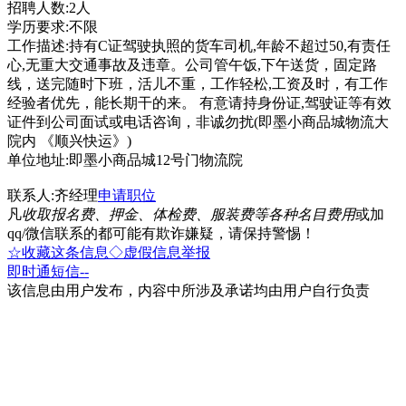
招聘人数:2人
学历要求:不限
工作描述:持有C证驾驶执照的货车司机,年龄不超过50,有责任
心,无重大交通事故及违章。公司管午饭,下午送货，固定路
线，送完随时下班，活儿不重，工作轻松,工资及时，有工作
经验者优先，能长期干的来。 有意请持身份证,驾驶证等有效
证件到公司面试或电话咨询，非诚勿扰(即墨小商品城物流大
院内 《顺兴快运》)
单位地址:即墨小商品城12号门物流院
联系人:齐经理
申请职位
凡
收取报名费、押金、体检费、服装费等各种名目费用
或加
qq/微信联系的都可能有欺诈嫌疑，请保持警惕！
☆收藏这条信息
◇虚假信息举报
即时通
短信
--
该信息由用户发布，内容中所涉及承诺均由用户自行负责