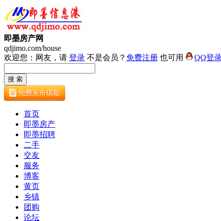
即墨房产网
qdjimo.com/house
欢迎您：网友，请
登录
不是会员？
免费注册
也可用
QQ登
首页
即墨房产
即墨招聘
二手
交友
服务
博客
黄页
乡镇
团购
论坛