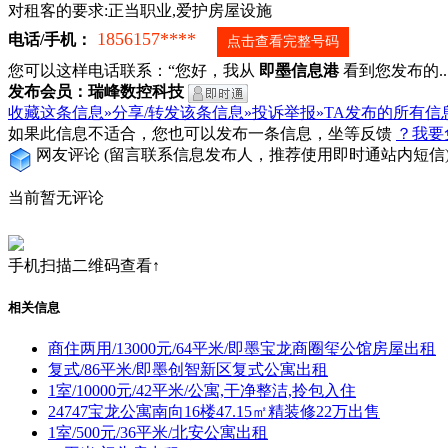
对租客的要求:正当职业,爱护房屋设施
1856157****
电话/手机：
点击查看完整号码
您可以这样电话联系：“您好，我从
即墨信息港
看到您发布的...
发布会员：瑞峰数控科技
收藏这条信息»
分享/转发该条信息»
投诉举报»
TA发布的所有信
如果此信息不适合，您也可以发布一条信息，坐等反馈
？我要
网友评论
(留言联系信息发布人，推荐使用即时通站内短信
当前暂无评论
手机扫描二维码查看↑
相关信息
商住两用/13000元/64平米/即墨宝龙商圈玺公馆房屋出租
复式/86平米/即墨创智新区复式公寓出租
1室/10000元/42平米/公寓,干净整洁,拎包入住
24747宝龙公寓南向16楼47.15㎡精装修22万出售
1室/500元/36平米/北安公寓出租