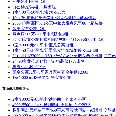
80平米/门头房出租
办公楼,公寓楼,厂房出租
1室/700元/50平米/宝龙公寓房
10万/出售曼谷阳光南向公寓六楼10万就卖钥匙
28004创智新区loft公寓中粮大悦春风里86㎡精装修
即墨宝龙公寓出租
网点房/3.5万/200平米/旺铺出租中
27976宝龙公寓16楼相连7户390㎡精装修6万/年出租
1室/10000元/50平米/宝龙公寓出租
1室/550元/37平米/即墨北安汽车城附近公寓出租
商住两用/32000元/160平米/宝龙公寓把头两户出租,门口
24793宝龙公寓14楼47㎡精装修17万出售
科睿小区49平公寓
凯金公寓A座45平家具家电齐全年租12000
1室/9000元/48平米/即墨宝龙公寓
置顶信息随机展示
2室/13000元/85平米/铁路西、陈家河小区
4000-5500元/高薪诚聘电商仓库配货打包3人
临街网点房精装门面/650平米两层/大同街与振华街交界处
2室/8500元/140平米/潮海街道新建村平房140平带院有井