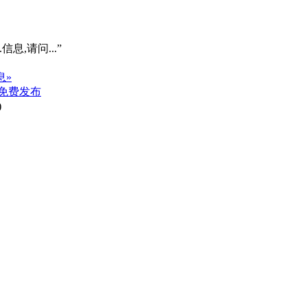
信息,请问...”
息»
免费发布
)