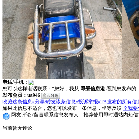
电话/手机：
您可以这样电话联系：“您好，我从
即墨信息港
看到您发布的...
发布会员：ua946
收藏这条信息»
分享/转发该条信息»
投诉举报»
TA发布的所有信
如果此信息不适合，您也可以发布一条信息，坐等反馈
？我要
网友评论
(留言联系信息发布人，推荐使用即时通站内短信
当前暂无评论