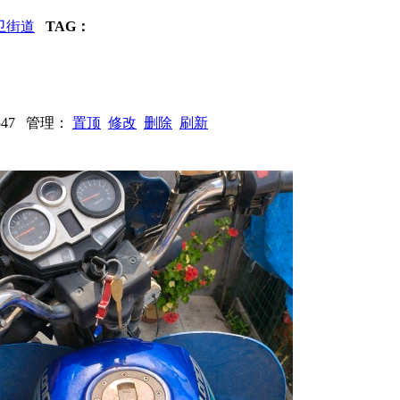
卫街道
TAG：
1547 管理：
置顶
修改
删除
刷新