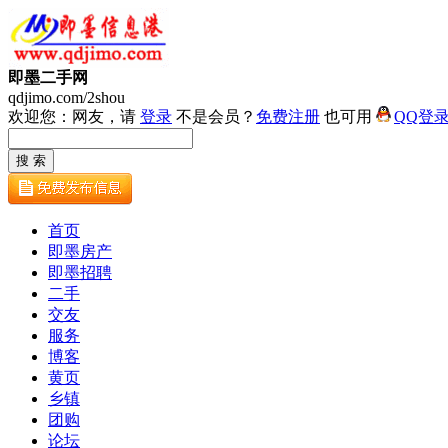
即墨二手网
qdjimo.com/2shou
欢迎您：网友，请
登录
不是会员？
免费注册
也可用
QQ登
首页
即墨房产
即墨招聘
二手
交友
服务
博客
黄页
乡镇
团购
论坛