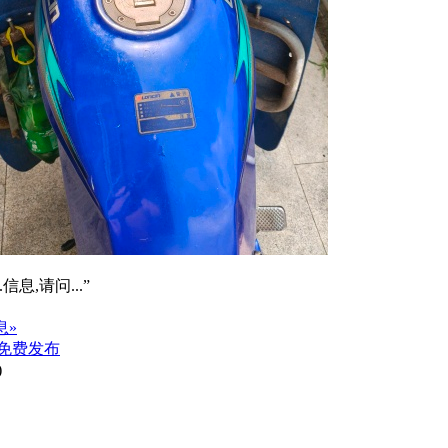
信息,请问...”
息»
免费发布
)