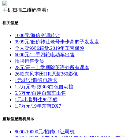
手机扫描二维码查看↑
相关信息
1000元/海信空调转让
9999元/低价转让老号步步高豹子发发发
个人卖9米6箱货,2019年车带保险
6000元/二手四轮电动车出售
招聘销售专员
28元/高一上学期除英语外所有课本
26款东风本田HR原装360影像
1元/转让联通电话卡
1.2万元/标致308白色自动挡
5.5万元/自用自卸车出售
1元/出售野生知了猴
1.7万元/19年东南DX7
置顶信息随机展示
8000-10000元/招聘C1证司机