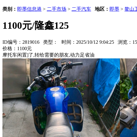
类别：
即墨信息港
>
二手市场
>
二手汽车
地区：
即墨
>
鳌山
1100元/隆鑫125
ID编号：2819016 类型：
时间：2025/10/12 9:04:25 浏览：
价格：1100元
摩托车闲置]了,转给需要的朋友,动力足省油