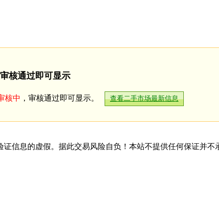
审核通过即可显示
审核中
，审核通过即可显示。
查看二手市场最新信息
验证信息的虚假。据此交易风险自负！本站不提供任何保证并不