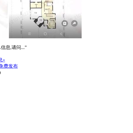
信息,请问...”
息»
免费发布
)