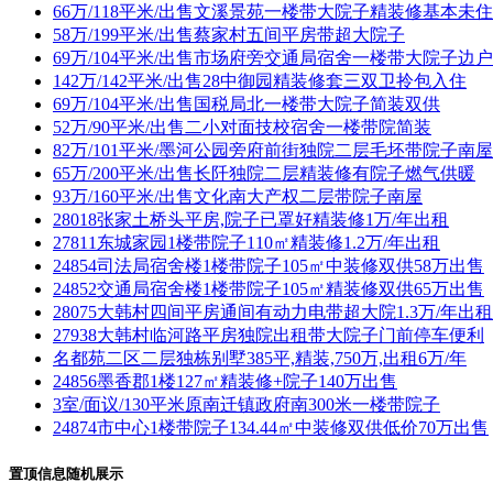
66万/118平米/出售文溪景苑一楼带大院子精装修基本未
58万/199平米/出售蔡家村五间平房带超大院子
69万/104平米/出售市场府旁交通局宿舍一楼带大院子边
142万/142平米/出售28中御园精装修套三双卫拎包入住
69万/104平米/出售国税局北一楼带大院子简装双供
52万/90平米/出售二小对面技校宿舍一楼带院简装
82万/101平米/墨河公园旁府前街独院二层毛坯带院子南屋
65万/200平米/出售长阡独院二层精装修有院子燃气供暖
93万/160平米/出售文化南大产权二层带院子南屋
28018张家土桥头平房,院子已罩好精装修1万/年出租
27811东城家园1楼带院子110㎡精装修1.2万/年出租
24854司法局宿舍楼1楼带院子105㎡中装修双供58万出售
24852交通局宿舍楼1楼带院子105㎡精装修双供65万出售
28075大韩村四间平房通间有动力电带超大院1.3万/年出租
27938大韩村临河路平房独院出租带大院子门前停车便利
名都苑二区二层独栋别墅385平,精装,750万,出租6万/年
24856墨香郡1楼127㎡精装修+院子140万出售
3室/面议/130平米原南迁镇政府南300米一楼带院子
24874市中心1楼带院子134.44㎡中装修双供低价70万出售
置顶信息随机展示