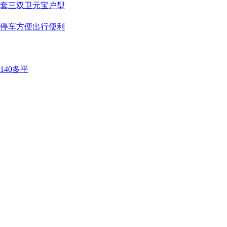
住套三双卫元宝户型
户停车方便出行便利
140多平