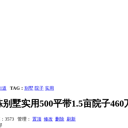
街道
TAG：
别墅
院子
实用
别墅实用500平带1.5亩院子460
浏览：3573 管理：
置顶
修改
删除
刷新
好