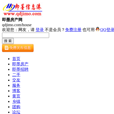
即墨房产网
qdjimo.com/house
欢迎您：网友，请
登录
不是会员？
免费注册
也可用
QQ登
首页
即墨房产
即墨招聘
二手
交友
服务
博客
黄页
乡镇
团购
论坛