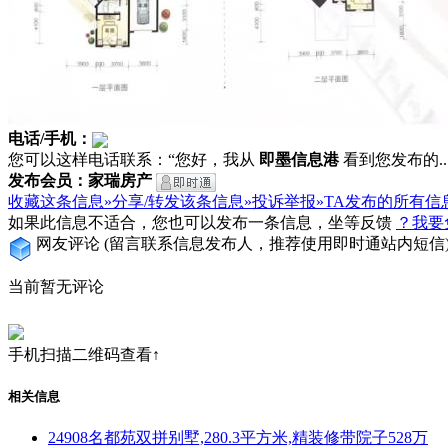
电话/手机：
您可以这样电话联系：“您好，我从
即墨信息港
看到您发布的...
发布会员：家瑞房产
收藏这条信息»
分享/转发该条信息»
投诉举报»
TA发布的所有信
如果此信息不适合，您也可以发布一条信息，坐等反馈
？我要
网友评论
(留言联系信息发布人，推荐使用即时通站内短信
当前暂无评论
手机扫描二维码查看↑
相关信息
24908名都苑双拼别墅,280.3平方米,精装修带院子528万