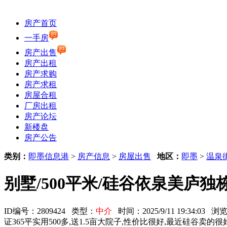
房产首页
一手房
房产出售
房产出租
房产求购
房产求租
房屋合租
厂房出租
房产论坛
新楼盘
房产公告
类别：
即墨信息港
>
房产信息
>
房屋出售
地区：
即墨
>
温泉
别墅/500平米/硅谷依泉美庐独栋
ID编号：2809424 类型：
中介
时间：2025/9/11 19:34:03 
证365平实用500多,送1.5亩大院子,性价比很好,最近硅谷卖的很