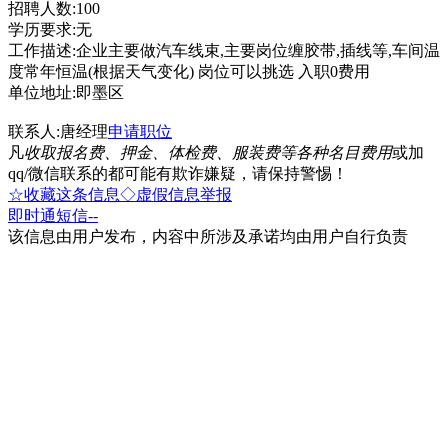
招聘人数:100
学历要求:无
工作描述:企业主要做汽车线束,主要岗位缠胶带,插线等,车间温
度常年恒温(根据天气变化) 岗位可以挑选 入职0费用
单位地址:即墨区
联系人:唐经理
申请职位
凡
收取报名费、押金、体检费、服装费等各种名目费用
或加
qq/微信联系的都可能有欺诈嫌疑，请保持警惕！
☆收藏这条信息
◇虚假信息举报
即时通
短信
--
该信息由用户发布，内容中所涉及承诺均由用户自行负责