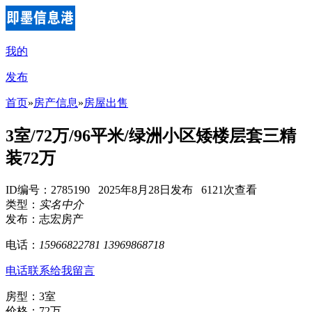
我的
发布
首页
»
房产信息
»
房屋出售
3室/72万/96平米/绿洲小区矮楼层套三精
装72万
ID编号：2785190 2025年8月28日发布 6121次查看
类型：
实名中介
发布：志宏房产
电话：
15966822781 13969868718
电话联系
给我留言
房型：3室
价格：72万