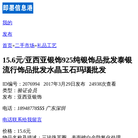
我的
发布
首页
»
二手市场
»
礼品工艺
15.6元/亚西亚银饰925纯银饰品批发泰银
流行饰品批发水晶玉石玛瑙批发
ID编号：2076994 2017年3月29日发布 24938次查看
类型：
验证会员
发布：亚西亚银饰
电话：
18948778
555
广东深圳
电话联系
给我留言
价格：15.6元
物品名称及描述：三珍珠耳圈，表面镀白金防氧化处理