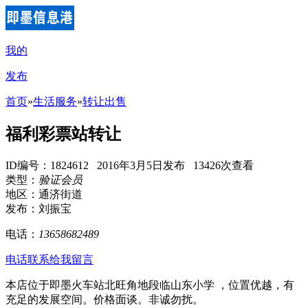
我的
发布
首页
»
生活服务
»
转让出售
福利彩票站转让
ID编号：1824612 2016年3月5日发布 13426次查看
类型：
验证会员
地区：通济街道
发布：刘振宝
电话：
13658682489
电话联系
给我留言
本店位于即墨火车站北旺角地段临山东小学 ，位置优越，有
充足的发展空间。价格面谈。非诚勿扰。