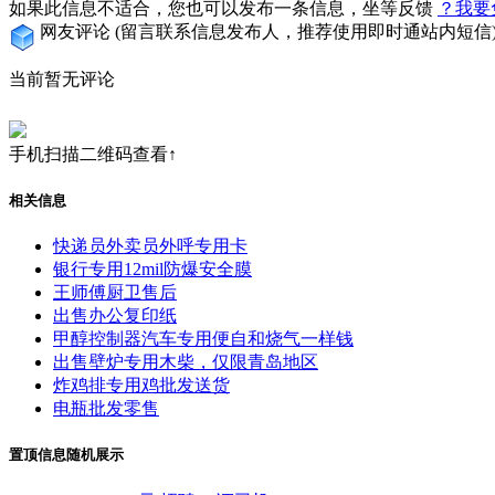
如果此信息不适合，您也可以发布一条信息，坐等反馈
？我要
网友评论
(留言联系信息发布人，推荐使用即时通站内短信
当前暂无评论
手机扫描二维码查看↑
相关信息
快递员外卖员外呼专用卡
银行专用12mil防爆安全膜
王师傅厨卫售后
出售办公复印纸
甲醇控制器汽车专用便自和烧气一样钱
出售壁炉专用木柴，仅限青岛地区
炸鸡排专用鸡批发送货
电瓶批发零售
置顶信息随机展示