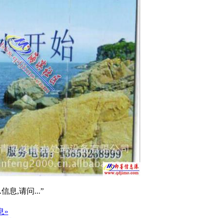
信息,请问...”
息»