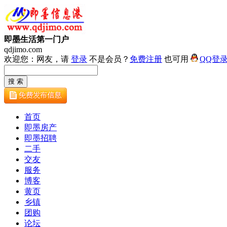
即墨生活第一门户
qdjimo.com
欢迎您：网友，请
登录
不是会员？
免费注册
也可用
QQ登
首页
即墨房产
即墨招聘
二手
交友
服务
博客
黄页
乡镇
团购
论坛