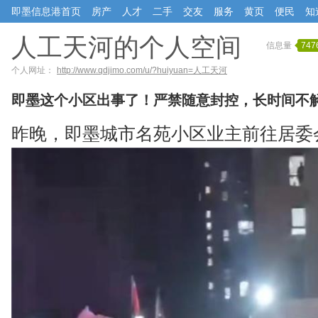
即墨信息港首页
房产
人才
二手
交友
服务
黄页
便民
知
人工天河的个人空间
信息量
747
个人网址：
http://www.qdjimo.com/u/?huiyuan=人工天河
即墨这个小区出事了！严禁随意封控，长时间不
昨晚，即墨城市名苑小区业主前往居委