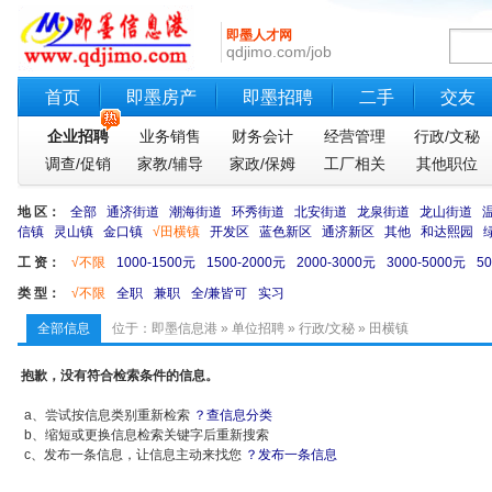
即墨人才网
qdjimo.com/job
首页
即墨房产
即墨招聘
二手
交友
企业招聘
业务销售
财务会计
经营管理
行政/文秘
调查/促销
家教/辅导
家政/保姆
工厂相关
其他职位
地 区：
全部
通济街道
潮海街道
环秀街道
北安街道
龙泉街道
龙山街道
信镇
灵山镇
金口镇
√田横镇
开发区
蓝色新区
通济新区
其他
和达熙园
工 资：
√不限
1000-1500元
1500-2000元
2000-3000元
3000-5000元
5
类 型：
√不限
全职
兼职
全/兼皆可
实习
全部信息
位于：
即墨信息港
»
单位招聘
»
行政/文秘
» 田横镇
抱歉，没有符合检索条件的信息。
a、尝试按信息类别重新检索
？查信息分类
b、缩短或更换信息检索关键字后重新搜索
c、发布一条信息，让信息主动来找您
？发布一条信息