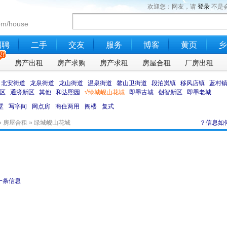
欢迎您：网友，请
登录
不是
om/house
招聘
二手
交友
服务
博客
黄页
乡
售
房产出租
房产求购
房产求租
房屋合租
厂房出租
北安街道
龙泉街道
龙山街道
温泉街道
鳌山卫街道
段泊岚镇
移风店镇
蓝村
区
通济新区
其他
和达熙园
√绿城岘山花城
即墨古城
创智新区
即墨老城
墅
写字间
网点房
商住两用
阁楼
复式
»
房屋合租
» 绿城岘山花城
？信息如
一条信息