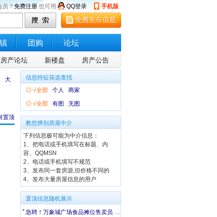
会员？
免费注册
也可用
QQ登录
手机版
镇
团购
论坛
房产论坛
新楼盘
房产公告
信息特征筛选查找
镇
大
◎
√全部
个人
商家
◎
√全部
有图
无图
何置顶
教您辨别房屋中介
下列信息极可能为中介信息：
1、把电话或手机填写在标题、内
容、QQMSN
2、电话或手机填写不规范
3、发布同一套房源,但价格不同的
4、发布大量房屋信息的用户
置顶信息随机展示
急聘！万象城广场食品摊位售卖员 5500-6000 + 车补