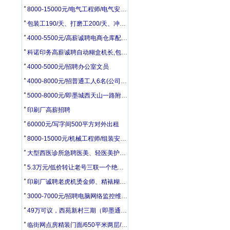
8000-15000元/电气工程师/电气安装工/电工配盘工
包装工190/天、打磨工200/天、冲床、压力机操作240/天
4000-5500元/高薪诚聘电商仓库配货打包3人
科诺印务高薪诚聘自动糊盒机长,包装检品工,胶印机副工,模切工,统计
4000-5000元/招聘办公室文员
4000-8000元/招普通工人6名(公司在28中附近)
5000-8000元/即墨城西天山一路附近招聘司机2名
印刷厂高薪招聘
60000元/写字间500平方对外出租
8000-15000元/机械工程师/组装安装工/钳工/电焊钣金工
大型西医诊所急聘医美、轻医美护士（有经验优先）
5.3万元/低价转让老号三联一个绝对好号
印刷厂诚聘老虎机烫金师、精裱糊盒调度、机刀工、男女普工
3000-7000元/招聘电脑网络监控维修员
49万可议，西苑新村三期（即墨通济）黄金楼层83.17平 出售
临街网点房精装门面/650平米两层/大同街与振华街交界处(原新世界大厦路口处)