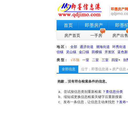
即墨房产网
qdjimo.c
首页
即墨房产
即墨
房产首页
一手房
房产出
地 区：
全部
通济街道
潮海街道
环秀街道
信镇
灵山镇
金口镇
田横镇
开发区
蓝色新
类 型：
√不限
一室
二室
三室
四室+
别
全部信息
位于：
即墨信息港
»
房产信息
抱歉，没有符合检索条件的信息。
a、尝试按信息类别重新检索
？查信息分类
b、缩短或更换信息检索关键字后重新搜索
c、发布一条信息，让信息主动来找您
？发布