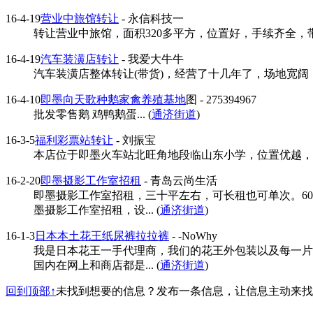
16-4-19
营业中旅馆转让
- 永信科技一
转让营业中旅馆，面积320多平方，位置好，手续齐全，带一
16-4-19
汽车装潢店转让
- 我爱大牛牛
汽车装潢店整体转让(带货)，经营了十几年了，场地宽阔，
16-4-10
即墨向天歌种鹅家禽养殖基地
图
- 275394967
批发零售鹅 鸡鸭鹅蛋... (
通济街道
)
16-3-5
福利彩票站转让
- 刘振宝
本店位于即墨火车站北旺角地段临山东小学，位置优越，有充
16-2-20
即墨摄影工作室招租
- 青岛云尚生活
即墨摄影工作室招租，三十平左右，可长租也可单次。6
墨摄影工作室招租，设... (
通济街道
)
16-1-3
日本本土花王纸尿裤拉拉裤
- -NoWhy
我是日本花王一手代理商，我们的花王外包装以及每一片
国内在网上和商店都是... (
通济街道
)
回到顶部↑
未找到想要的信息？发布一条信息，让信息主动来