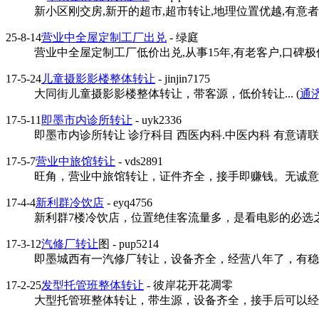
新小区刚交房,新开的超市,超市转让,地理位置优越,有意者可以面
25-8-14
营业中全屋定制工厂出兑
- 绿庭
营业中全屋定制工厂低价出兑,从事15年,有老客户,口碑极佳,
17-5-24
儿童摄影影楼整体转让
- jinjin7175
大同街儿童摄影影楼整体转让，带客源，低价转让... (
通
17-5-11
即墨市内诊所转让
- uyk2336
即墨市内诊所转让 诊疗科目 西医内科.中医内科 有意请联系..
17-5-7
营业中旅馆转让
- vds2891
旺角，营业中旅馆转让，证件齐全，接手即赚钱。无诚意者勿扰
17-4-4
新利群冷饮店
- eyq4756
新利群7楼冷饮店，位置绝佳客流量多，是看电影的必选之
17-3-12
汽修厂转让
图
- pup5214
即墨城西有一汽修厂转让，设备齐全，经营八年了，有稳定客
17-2-25
发型托管班整体转让
- 彼岸花开花凋零
大型托管班整体转让，带生源，设备齐全，接手后可以经营。.