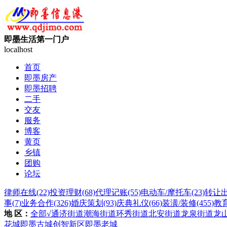
即墨生活第一门户
localhost
首页
即墨房产
即墨招聘
二手
交友
服务
博客
黄页
乡镇
团购
论坛
律师在线
(22)
投资理财
(68)
代理记账
(55)
电动车/摩托车
(23)
转让
事
(7)
业务合作
(326)
婚庆策划
(93)
庆典礼仪
(66)
装潢/装修
(455)
教
地 区：
全部
√通济街道
潮海街道
环秀街道
北安街道
龙泉街道
龙
花城
即墨古城
创智新区
即墨老城