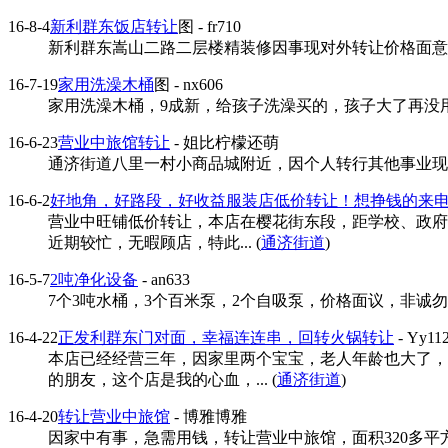
16-8-4
新利群东饭店转让
图
- fr710
新利群东嵩山二路二层楼精装修因事现对外转让价格面意。..
16-7-19
家用洗澡木桶
图
- nx606
家用洗澡木桶，9成新，给孩子洗澡买的，孩子大了再没用，
16-6-23
营业中旅馆转让
- 姐比柠檬还萌
通济街道八里一村小商品城附近，因个人转行其他事业现将
16-6-2
好地角，好路段，好收益服装店低价转让！想挣钱的来
营业中旺铺低价转让，本店在樱花街东段，距学校、政府
近期较忙，无暇顾店，特此... (
通济街道
)
16-5-7
2吨净化设备
- an633
7个3吨水桶，3个百米泵，2个自吸泵，价格面议，非诚勿扰！.
16-4-22
正发利群东门对面，幸福连连串，回转火锅转让
- Yy11
本店已经经营三年，因家里两个宝宝，老人年龄也大了，
的朋友，这个店是我的心血，... (
通济街道
)
16-4-20
转让营业中旅馆
- 博雅博雅
因家中有事，急需用钱，转让营业中旅馆，面积320多平方