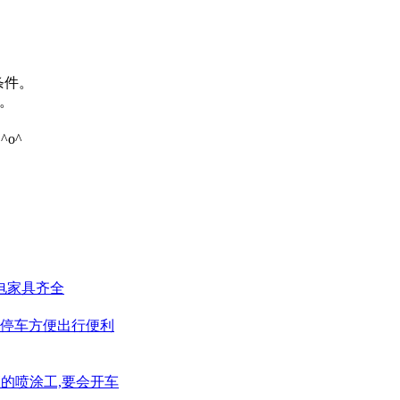
条件。
。
o^
家电家具齐全
户停车方便出行便利
顶的喷涂工,要会开车