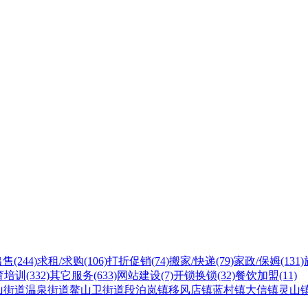
出售
(244)
求租/求购
(106)
打折促销
(74)
搬家/快递
(79)
家政/保姆
(131)
育培训
(332)
其它服务
(633)
网站建设
(7)
开锁换锁
(32)
餐饮加盟
(11)
山街道
温泉街道
鳌山卫街道
段泊岚镇
移风店镇
蓝村镇
大信镇
灵山