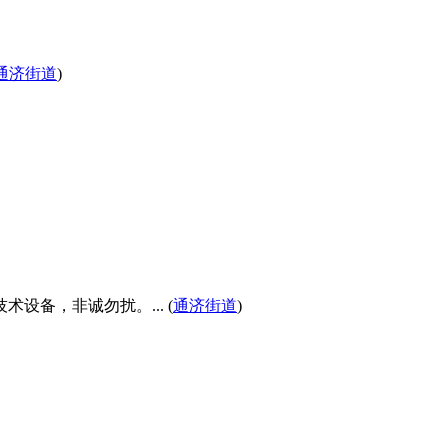
通济街道
)
备，非诚勿扰。... (
通济街道
)