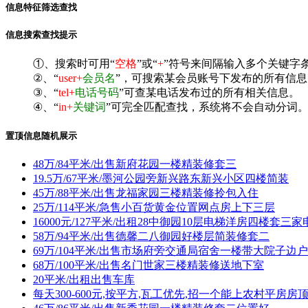
信息特征筛选查找
信息搜索查找提示
①、搜索时可用“
空格
”或“
+
”符号来间隔输入多个关键字
②、“
user+
会员名
”，可搜索某会员账号下发布的所有信息
③、“
tel+
电话号码
”可查某电话发布过的所有相关信息。
④、“
in+
关键词
”可完全匹配查找，系统将不会自动分词。^
置顶信息随机展示
48万/84平米/出售新府花园一楼精装修套三
19.5万/67平米/墨河公园旁新兴路东新兴小区四楼简装
45万/88平米/出售龙福家园三楼精装修拎包入住
25万/114平米/急售小百货黄金位置网点房上下三层
16000元/127平米/出租28中御园10层电梯洋房四楼套三
58万/94平米/出售德馨二八御园好楼层简装修套二
69万/104平米/出售市场府旁交通局宿舍一楼带大院子边
68万/100平米/出售名门世家三楼精装修送地下室
20平米/出租出售车库
每天300-600元,按平方,瓦工优先,招一个能上农村平房房