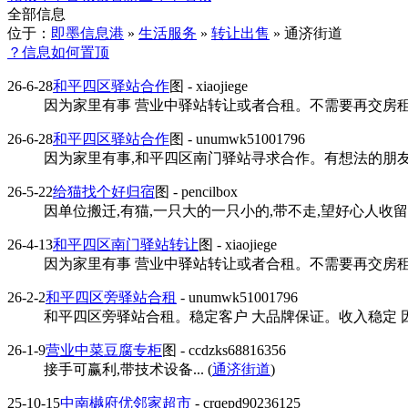
全部信息
位于：
即墨信息港
»
生活服务
»
转让出售
» 通济街道
？信息如何置顶
26-6-28
和平四区驿站合作
图
- xiaojiege
因为家里有事 营业中驿站转让或者合租。不需要再交房租 
26-6-28
和平四区驿站合作
图
- unumwk51001796
因为家里有事,和平四区南门驿站寻求合作。有想法的朋友联系
26-5-22
给猫找个好归宿
图
- pencilbox
因单位搬迁,有猫,一只大的一只小的,带不走,望好心人收留,
26-4-13
和平四区南门驿站转让
图
- xiaojiege
因为家里有事 营业中驿站转让或者合租。不需要再交房租 
26-2-2
和平四区旁驿站合租
- unumwk51001796
和平四区旁驿站合租。稳定客户 大品牌保证。收入稳定 因为
26-1-9
营业中菜豆腐专柜
图
- ccdzks68816356
接手可赢利,带技术设备... (
通济街道
)
25-10-15
中南樾府优邻家超市
- crqepd90236125