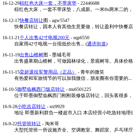
16-12-29
棕红色大床一套，不带床垫
- 22446688
棕红色大床，一套不带床垫，八成新。一米8x两米二的，床底
16-12-17
快餐店转让
图
- agw5547
快餐店转让，因本人有其他生意要做，转让盈利中快餐店，
16-11-21
个人出售42寸电视200元
- sqp6550
自家用42寸电视一台现低价出售... (
通济街道
)
16-11-19
出售山楂树
图
- 墨城毛哥
出售盛果期山楂树，可做园林绿化，景观树等。具体价格请致电
16-11-15
栾超退役军警用品（正品）
- 青年的微笑
有热爱和军旅情节的可以加我微信，朋友圈有你需要的... 
16-10-5
御墅临枫西门饭店转让
- mu6501225
位于即墨御墅临枫西门刚刚装修饭店转让，回头客很多，夏
16-9-28
小吃吉店转让
- srz9929
地址 即墨新利群负一楼超市入口 本店经营小吃急转地理位置绝
16-9-22
托管班转让
- 淘米哥
大型托管班一所设施齐全、空调教室、舞蹈室、乒乓球厅，带