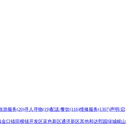
旅游服务
(20)
寻人寻物
(19)
配送/餐饮
(116)
维修服务
(1307)
声明/启
镇
金口镇
田横镇
开发区
蓝色新区
通济新区
其他
和达熙园
绿城岘山