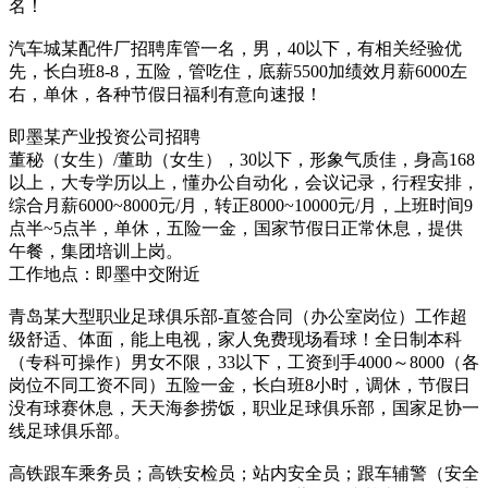
名！
汽车城某配件厂招聘库管一名，男，40以下，有相关经验优
先，长白班8-8，五险，管吃住，底薪5500加绩效月薪6000左
右，单休，各种节假日福利有意向速报！
即墨某产业投资公司招聘
董秘（女生）/董助（女生），30以下，形象气质佳，身高168
以上，大专学历以上，懂办公自动化，会议记录，行程安排，
综合月薪6000~8000元/月，转正8000~10000元/月，上班时间9
点半~5点半，单休，五险一金，国家节假日正常休息，提供
午餐，集团培训上岗。
工作地点：即墨中交附近
青岛某大型职业足球俱乐部-直签合同（办公室岗位）工作超
级舒适、体面，能上电视，家人免费现场看球！全日制本科
（专科可操作）男女不限，33以下，工资到手4000～8000（各
岗位不同工资不同）五险一金，长白班8小时，调休，节假日
没有球赛休息，天天海参捞饭，职业足球俱乐部，国家足协一
线足球俱乐部。
高铁跟车乘务员；高铁安检员；站内安全员；跟车辅警（安全