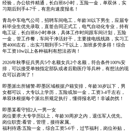
经验，办公软件精通，长白班8小时，五险一金，单双休，实
习期后到手4-7千，有意向速度报名！
青岛中车电气公司，招聘车间电工，年龄30以下男生，应届专
科毕业生优先录取，直签合同正式工，电气自动化专业，持有
电工证，长白班8小时单休，具体工作时间跟车间计划，五险
一金，管工作餐，车间干净活好干，主要接电线线路，实习工
资4000左右，出实习期到手5-7千以上，加班多劳多得！综合
年工资10w以上各种福利有想法咨询！
2026年秋季征兵男兵5个名额女兵2个名额，符合条件100%安
排，可以接受单独指定部队或者后勤医疗等兵种，有想法的现
在可以咨询了！
即墨派出所辅警-即墨区域根据户籍安排，年龄30岁以下，男
女都可以，大专以上学历，五险或加一金，工资3-4千左右，
单双休根据每个派出所规定执行，懂得报名吧！非诚勿扰！
即墨某看守招2人一男一女
岗位要求:大专学历以上，年龄30周岁之内，退伍军人优先。
岗位职责:看管，管理，接待家属。
福利待遇:五险一金，综合工资5-6千，过节福利，岗位补贴，