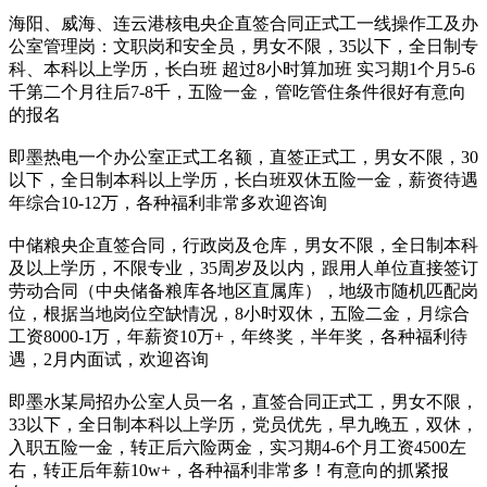
海阳、威海、连云港核电央企直签合同正式工一线操作工及办
公室管理岗：文职岗和安全员，男女不限，35以下，全日制专
科、本科以上学历，长白班 超过8小时算加班 实习期1个月5-6
千第二个月往后7-8千，五险一金，管吃管住条件很好有意向
的报名
即墨热电一个办公室正式工名额，直签正式工，男女不限，30
以下，全日制本科以上学历，长白班双休五险一金，薪资待遇
年综合10-12万，各种福利非常多欢迎咨询
中储粮央企直签合同，行政岗及仓库，男女不限，全日制本科
及以上学历，不限专业，35周岁及以内，跟用人单位直接签订
劳动合同（中央储备粮库各地区直属库），地级市随机匹配岗
位，根据当地岗位空缺情况，8小时双休，五险二金，月综合
工资8000-1万，年薪资10万+，年终奖，半年奖，各种福利待
遇，2月内面试，欢迎咨询
即墨水某局招办公室人员一名，直签合同正式工，男女不限，
33以下，全日制本科以上学历，党员优先，早九晚五，双休，
入职五险一金，转正后六险两金，实习期4-6个月工资4500左
右，转正后年薪10w+，各种福利非常多！有意向的抓紧报