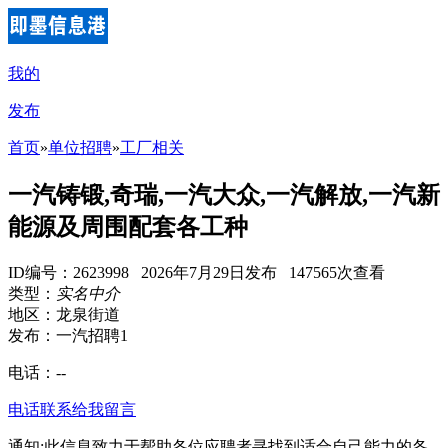
我的
发布
首页
»
单位招聘
»
工厂相关
一汽铸锻,奇瑞,一汽大众,一汽解放,一汽新
能源及周围配套各工种
ID编号：2623998 2026年7月29日发布 147565次查看
类型：
实名中介
地区：龙泉街道
发布：一汽招聘1
电话：
--
电话联系
给我留言
通知:此信息致力于帮助各位应聘者寻找到适合自己能力的各