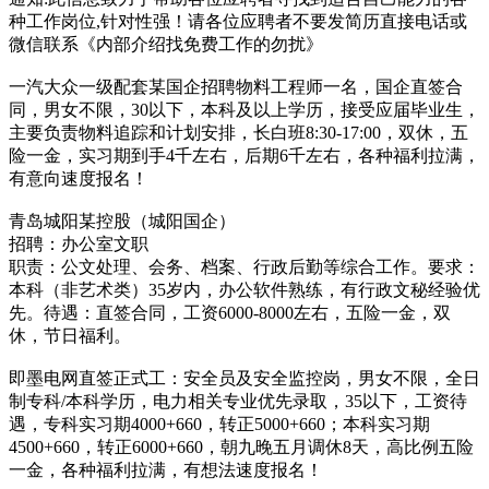
种工作岗位,针对性强！请各位应聘者不要发简历直接电话或
微信联系《内部介绍找免费工作的勿扰》
一汽大众一级配套某国企招聘物料工程师一名，国企直签合
同，男女不限，30以下，本科及以上学历，接受应届毕业生，
主要负责物料追踪和计划安排，长白班8:30-17:00，双休，五
险一金，实习期到手4千左右，后期6千左右，各种福利拉满，
有意向速度报名！
青岛城阳某控股（城阳国企）
招聘：办公室文职
职责：公文处理、会务、档案、行政后勤等综合工作。要求：
本科（非艺术类）35岁内，办公软件熟练，有行政文秘经验优
先。待遇：直签合同，工资6000-8000左右，五险一金，双
休，节日福利。
即墨电网直签正式工：安全员及安全监控岗，男女不限，全日
制专科/本科学历，电力相关专业优先录取，35以下，工资待
遇，专科实习期4000+660，转正5000+660；本科实习期
4500+660，转正6000+660，朝九晚五月调休8天，高比例五险
一金，各种福利拉满，有想法速度报名！