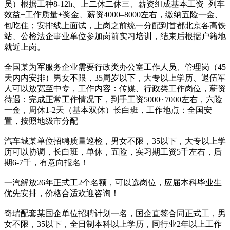
员）根据工种8-12h、上二休二休三、薪资组成基本工资+列车
效益+工作质量+奖金、薪资4000–8000左右，缴纳五险一金、
包吃住；安排线上面试，上岗之前统一分配到首都北京各高铁
站、公检法企事业单位参加岗前实习培训，结束后根据户籍地
就近上岗。
全国某为军服务企业需要行政类办公室工作人员、管理岗（45
天内内安排）男女不限，35周岁以下，大专以上学历、退伍军
人可以放宽至中专，工作内容：传媒、行政类工作岗位，薪资
待遇：完成正常工作情况下，到手工资5000~7000左右，六险
一金，周休1-2天（基本双休）长白班，工作地点：全国安
置，按照地级市分配
汽车城某单位招聘质量巡检，男女不限，35以下，大专以上学
历可以协调，长白班，单休，五险，实习期工资5千左右，后
期6-7千，有意向报名！
一汽解放26年正式工2个名额，可以选岗位，应届本科毕业生
优先安排，价格合适欢迎咨询！
奇瑞配套某国企单位招聘计划一名，国企直签合同正式工，男
女不限，35以下，全日制本科以上学历，同行业2年以上工作