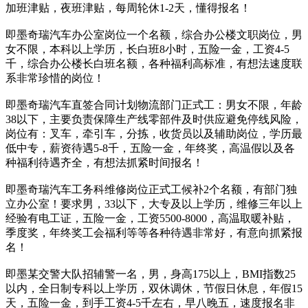
加班津贴，夜班津贴，每周轮休1-2天，懂得报名！
即墨奇瑞汽车办公室岗位一个名额，综合办公楼文职岗位，男
女不限，本科以上学历，长白班8小时，五险一金，工资4-5
千，综合办公楼长白班名额，各种福利高标准，有想法速度联
系非常珍惜的岗位！
即墨奇瑞汽车直签合同计划物流部门正式工：男女不限，年龄
38以下，主要负责保障生产线零部件及时供应避免停线风险，
岗位有：叉车，牵引车，分拣，收货员以及辅助岗位，学历最
低中专，薪资待遇5-8千，五险一金，年终奖，高温假以及各
种福利待遇齐全，有想法抓紧时间报名！
即墨奇瑞汽车工务科维修岗位正式工候补2个名额，有部门独
立办公室！要求男，33以下，大专及以上学历，维修三年以上
经验有电工证，五险一金，工资5500-8000，高温取暖补贴，
季度奖，年终奖工会福利等等各种待遇非常好，有意向抓紧报
名！
即墨某交警大队招辅警一名，男，身高175以上，BMI指数25
以内，全日制专科以上学历，双休调休，节假日休息，年假15
天，五险一金，到手工资4-5千左右，早八晚五，速度报名非