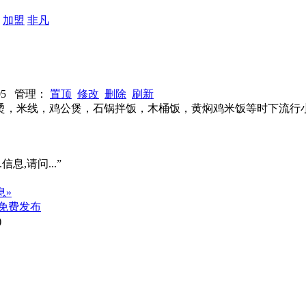
：
加盟
非凡
3005 管理：
置顶
修改
删除
刷新
烫，米线，鸡公煲，石锅拌饭，木桶饭，黄焖鸡米饭等时下流行
信息,请问...”
息»
免费发布
)