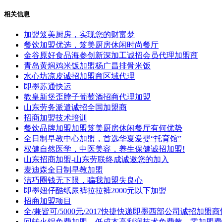
相关信息
加盟笈美厨房，实现您的财富梦
餐饮加盟优选，笈美厨房休闲时尚餐厅
金谷原好食品海参创新深加工诚招会员代理加盟商
青岛黄焖鸡米饭加盟杨广昌排骨米饭
水心坊凉皮诚招加盟商区域代理
即墨苏通快运
教皇新堡歪脖子葡萄酒招商代理加盟
山东劳务派遣诚招全国加盟商
招商加盟技术培训
餐饮品牌加盟加盟笈美厨房休闲餐厅有何优势
全日制早教中心加盟，首选华夏爱婴“托育馆”
权健自然医学，中医美容，养生保健诚招加盟!
山东招商加盟-山东劳联终成诚邀您的加入
麦迪森全日制早教加盟
洁巧圈钱无下限，骗我加盟失良心
即墨妞仔酷纸尿裤拉拉裤2000元以下加盟
招商加盟项目
全/兼皆可/5000元/2017快捷快递即墨西部公司诚招加盟
回转火锅免费加盟，低成本高利润技术免费教，零加盟费