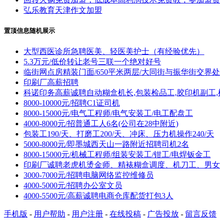
弘乐教育天津作文加盟
置顶信息随机展示
大型西医诊所急聘医美、轻医美护士（有经验优先）
5.3万元/低价转让老号三联一个绝对好号
临街网点房精装门面/650平米两层/大同街与振华街交界处
印刷厂高薪招聘
科诺印务高薪诚聘自动糊盒机长,包装检品工,胶印机副工,
8000-10000元/招聘C1证司机
8000-15000元/电气工程师/电气安装工/电工配盘工
4000-8000元/招普通工人6名(公司在28中附近)
包装工190/天、打磨工200/天、冲床、压力机操作240/天
5000-8000元/即墨城西天山一路附近招聘司机2名
8000-15000元/机械工程师/组装安装工/钳工/电焊钣金工
印刷厂诚聘老虎机烫金师、精裱糊盒调度、机刀工、男女
3000-7000元/招聘电脑网络监控维修员
4000-5000元/招聘办公室文员
4000-5500元/高薪诚聘电商仓库配货打包3人
手机版
-
用户帮助
-
用户注册
-
在线投稿
-
广告投放
-
留言反馈