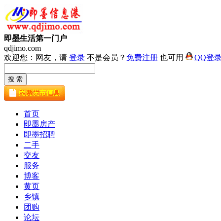
即墨生活第一门户
qdjimo.com
欢迎您：网友，请
登录
不是会员？
免费注册
也可用
QQ登
首页
即墨房产
即墨招聘
二手
交友
服务
博客
黄页
乡镇
团购
论坛