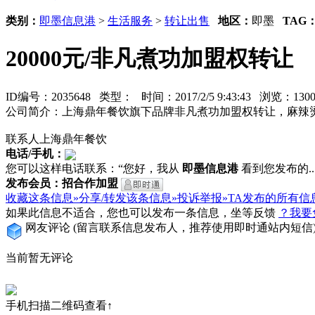
类别：
即墨信息港
>
生活服务
>
转让出售
地区：
即墨
TAG
20000元/非凡煮功加盟权转让
ID编号：2035648 类型：
时间：2017/2/5 9:43:43 浏览：1
公司简介：上海鼎年餐饮旗下品牌非凡煮功加盟权转让，麻辣
联系人上海鼎年餐饮
电话/手机：
您可以这样电话联系：“您好，我从
即墨信息港
看到您发布的...
发布会员：招合作加盟
收藏这条信息»
分享/转发该条信息»
投诉举报»
TA发布的所有信
如果此信息不适合，您也可以发布一条信息，坐等反馈
？我要
网友评论
(留言联系信息发布人，推荐使用即时通站内短信
当前暂无评论
手机扫描二维码查看↑