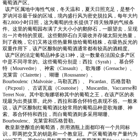
葡萄酒产区。
该产区属地中海性气候，冬天温和，夏天日照充足，是整个
罗讷河谷最干燥的区域，境内盛行风为密史脱拉风，每年大约
有2,800小时日照，这为葡萄的生长提供了得天独厚的气候条
件。这里的葡萄园布满了大大小小的鹅卵石，一眼望去，呈现
出一片奇特的景观。这些鹅卵石白天吸收并存储太阳光热量，
到了夜晚，它们又将这些热量释放给葡萄植株，在吸热反光的
双重作用下，该产区酿制的葡萄酒通常都有较高的酒精度。
该产区的法定葡萄品种多达13种，这一数量在法国众多产区
中是不同寻常的。这些葡萄分别是：西拉（Syrah）、慕合怀
特（Mourvedre）、神索（Cinsault）、歌海娜（Grenache）、
克莱雷（Clairette）、瑚珊（Roussanne）、
Bourboulenc（Malvoisie，马勒瓦西）、 Picardan、匹格普勒
（Picpoul）、古诺瓦兹（Counoise）、Muscardin、Vaccarese和
Terret Noir。其中歌海娜堪称其中的葡萄之王，在该产区的表
现最为出类拔萃。此外，西拉和慕合怀特也表现不俗。一般来
说，该产区酿制红葡萄酒比较常用的葡萄品种是歌海娜、神
索、慕合怀特和西拉，而白葡萄酒则多采用瑚珊、
Bourboulenc、克莱雷和匹格普勒。
教皇新堡酿造的葡萄酒，所用酒瓶上面都印有一个共同标
识，即两把交叉的钥匙和一个教皇冠。产区葡萄酒年产量约为