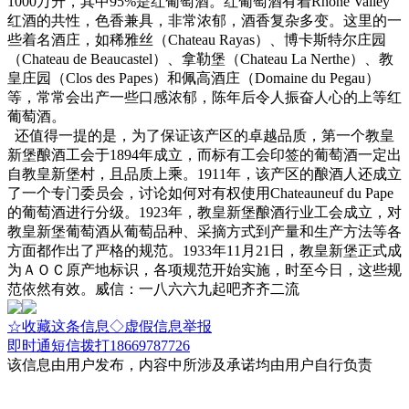
1000万升，其中95%是红葡萄酒。红葡萄酒有着Rhone Valley
红酒的共性，色香兼具，非常浓郁，酒香复杂多变。这里的一
些着名酒庄，如稀雅丝（Chateau Rayas）、博卡斯特尔庄园
（Chateau de Beaucastel）、拿勒堡（Chateau La Nerthe）、教
皇庄园（Clos des Papes）和佩高酒庄（Domaine du Pegau）
等，常常会出产一些口感浓郁，陈年后令人振奋人心的上等红
葡萄酒。
还值得一提的是，为了保证该产区的卓越品质，第一个教皇
新堡酿酒工会于1894年成立，而标有工会印签的葡萄酒一定出
自教皇新堡村，且品质上乘。1911年，该产区的酿酒人还成立
了一个专门委员会，讨论如何对有权使用Chateauneuf du Pape
的葡萄酒进行分级。1923年，教皇新堡酿酒行业工会成立，对
教皇新堡葡萄酒从葡萄品种、采摘方式到产量和生产方法等各
方面都作出了严格的规范。1933年11月21日，教皇新堡正式成
为ＡＯＣ原产地标识，各项规范开始实施，时至今日，这些规
范依然有效。威信：一八六六九起吧齐齐二流
☆收藏这条信息
◇虚假信息举报
即时通
短信
拨打18669787726
该信息由用户发布，内容中所涉及承诺均由用户自行负责