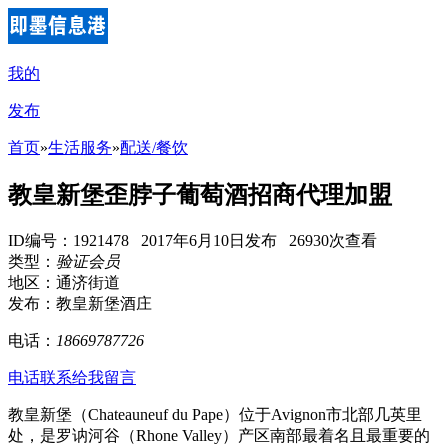
我的
发布
首页
»
生活服务
»
配送/餐饮
教皇新堡歪脖子葡萄酒招商代理加盟
ID编号：1921478 2017年6月10日发布 26930次查看
类型：
验证会员
地区：通济街道
发布：教皇新堡酒庄
电话：
18669787726
电话联系
给我留言
教皇新堡（Chateauneuf du Pape）位于Avignon市北部几英里
处，是罗讷河谷（Rhone Valley）产区南部最着名且最重要的