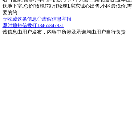
送地下室,总价[玫瑰]79万[玫瑰],房东诚心出售,小区最低价,需
要的约
☆收藏这条信息
◇虚假信息举报
即时通
短信
拨打13465847931
该信息由用户发布，内容中所涉及承诺均由用户自行负责