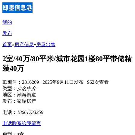
我的
发布
首页
»
房产信息
»
房屋出售
2室/40万/80平米/城市花园1楼80平带储精
装40万
ID编号：2816269 2025年9月11日发布 962次查看
类型：
实名中介
地区：潮海街道
发布：家瑞房产
电话：
18661733259
电话联系
给我留言
房型：2室