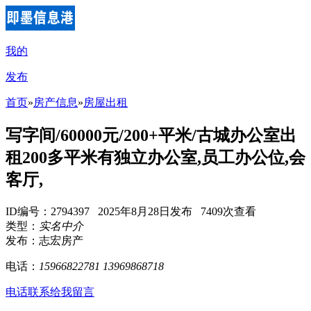
我的
发布
首页
»
房产信息
»
房屋出租
写字间/60000元/200+平米/古城办公室出
租200多平米有独立办公室,员工办公位,会
客厅,
ID编号：2794397 2025年8月28日发布 7409次查看
类型：
实名中介
发布：志宏房产
电话：
15966822781 13969868718
电话联系
给我留言