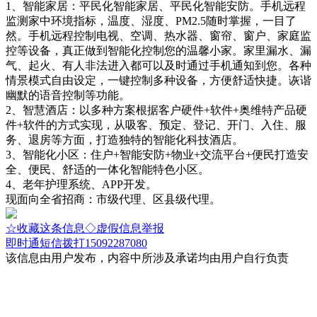
1、智能家居：平民化智能家居、平民化智能安防。手机远程
监测家中环境指标，温度、湿度、PM2.5随时掌握，一目了
然。手机远程控制电视、空调、热水器、窗帘、窗户、家庭监
控等设备，真正做到智能化控制您的温馨小家。家里漏水、漏
气、起火、有人非法进入都可以及时通过手机通知到您。各种
情景模式自由设定，一键控制多种设备，方便舒适快捷。诙谐
幽默的语音控制等功能。
2、智慧酒店：以多种方案根据客户硬件+软件+奥维特产品硬
件+软件的方式实现，从吸客、预定、登记、开门、入住、服
务、退房等方面，打造独特的智能化科技酒店。
3、智能化小区：住户+智能安防+物业+交流平台+便民打造安
全、便民、舒适的一体化智能特色小区。
4、老年护理系统、APP开发。
现面向全省招商：市级代理、区县级代理。
☆收藏这条信息
◇虚假信息举报
即时通
短信
拨打15092287080
该信息由用户发布，内容中所涉及承诺均由用户自行负责