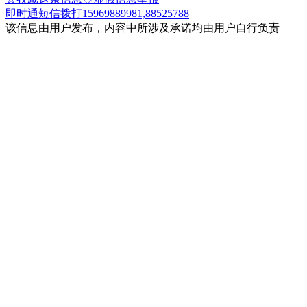
即时通
短信
拨打15969889981,88525788
该信息由用户发布，内容中所涉及承诺均由用户自行负责