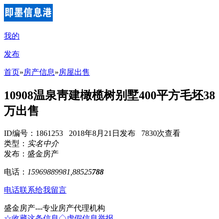
我的
发布
首页
»
房产信息
»
房屋出售
10908温泉靑建橄榄树别墅400平方毛坯38
万出售
ID编号：1861253 2018年8月21日发布 7830次查看
类型：
实名中介
发布：盛金房产
电话：
15969889981,88525
788
电话联系
给我留言
盛金房产---专业房产代理机构
☆收藏这条信息
◇虚假信息举报