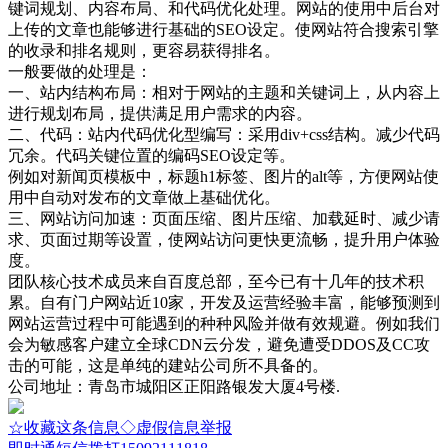
键词规划、内容布局、和代码优化处理。网站的使用中后台对
上传的文章也能够进行基础的SEO设定。使网站符合搜索引擎
的收录和排名规则，更容易获得排名。
一般要做的处理是：
一、站内结构布局：相对于网站的主题和关键词上，从内容上
进行规划布局，提供满足用户需求的内容。
二、代码：站内代码优化型编写：采用div+css结构。减少代码
冗余。代码关键位置的编码SEO设定等。
例如对新闻页模板中，标题h1标签、图片的alt等，方便网站使
用中自动对发布的文章做上基础优化。
三、网站访问加速：页面压缩、图片压缩、加载延时、减少请
求、页面过期等设置，使网站访问更快更流畅，提升用户体验
度。
团队核心技术成员来自百度总部，至今已有十几年的技术积
累。自有门户网站近10家，开发及运营经验丰富，能够预测到
网站运营过程中可能遇到的种种风险并做有效规避。例如我们
会为敏感客户建立全球CDN云分发，避免遭受DDOS及CC攻
击的可能，这是单纯的建站公司所不具备的。
公司地址：青岛市城阳区正阳路银发大厦4号楼.
☆收藏这条信息
◇虚假信息举报