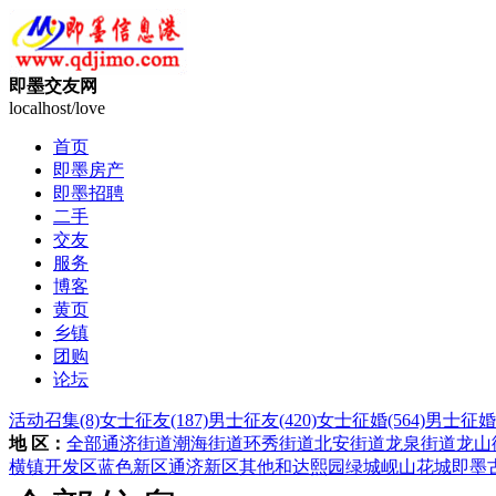
即墨交友网
localhost/love
首页
即墨房产
即墨招聘
二手
交友
服务
博客
黄页
乡镇
团购
论坛
活动召集
(8)
女士征友
(187)
男士征友
(420)
女士征婚
(564)
男士征婚
地 区：
全部
通济街道
潮海街道
环秀街道
北安街道
龙泉街道
龙山
横镇
开发区
蓝色新区
通济新区
其他
和达熙园
绿城岘山花城
即墨