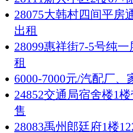
28075大韩村四间平房
出租
28099惠祥街7-5号纯
租
6000-7000元/汽配
24852交通局宿舍楼1
售
28083禹州郎廷府1楼1