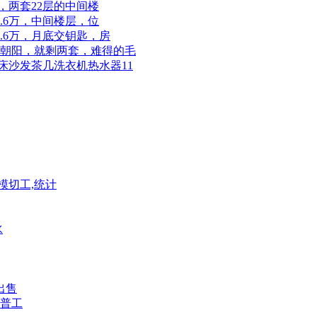
钥匙，两套22层的中间楼
45.6万，中间楼层，位
45.6万，月底交钥匙，房
，两室朝阳，就剩两套，难得的毛
电视床沙发茶几洗衣机热水器11
模切工,统计
水
出售
普工