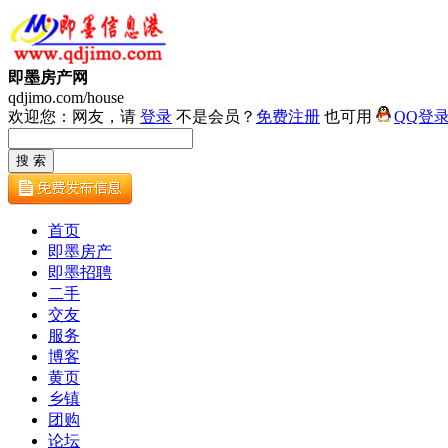
即墨房产网
qdjimo.com/house
欢迎您：网友，请
登录
不是会员？
免费注册
也可用
QQ登
首页
即墨房产
即墨招聘
二手
交友
服务
博客
黄页
乡镇
团购
论坛