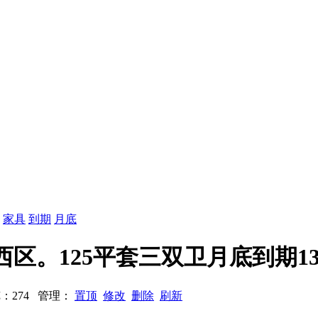
：
家具
到期
月底
新邸西区。125平套三双卫月底到期13
 浏览：274 管理：
置顶
修改
删除
刷新