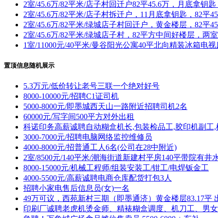
2室/45.6万/82平米/店子村回迁户82平45.6万，月底拿
2室/45.6万/82平米/店子村拆迁户，11月底拿钥匙，82平
2室/45.6万/82平米/绿城店子村回迁户，黄金楼层，82平
2室/45.6万/82平米/绿城店子村，82平方中间好楼层
1室/11000元/40平米/曼谷阳光公寓40平北向精装冰箱
置顶信息随机展示
5.3万元/低价转让老号三联一个绝对好号
8000-10000元/招聘C1证司机
5000-8000元/即墨城西天山一路附近招聘司机2名
60000元/写字间500平方对外出租
科诺印务高薪诚聘自动糊盒机长,包装检品工,胶印机副工,
3000-7000元/招聘电脑网络监控维修员
4000-8000元/招普通工人6名(公司在28中附近)
2室/8500元/140平米/潮海街道新建村平房140平带院有井
8000-15000元/机械工程师/组装安装工/钳工/电焊钣金工
4000-5500元/高薪诚聘电商仓库配货打包3人
招聘小家电售后信息员(女)一名
49万可议，西苑新村三期（即墨通济）黄金楼层83.17平 
印刷厂诚聘老虎机烫金师、精裱糊盒调度、机刀工、男女