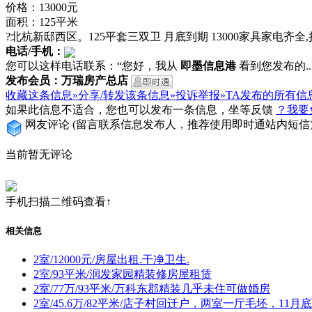
价格：13000元
面积：125平米
?北杭新邸西区。125平套三双卫 月底到期 13000家具家电齐全
电话/手机：
您可以这样电话联系：“您好，我从
即墨信息港
看到您发布的...
发布会员：万瑞房产总店
收藏这条信息»
分享/转发该条信息»
投诉举报»
TA发布的所有信
如果此信息不适合，您也可以发布一条信息，坐等反馈
？我要
网友评论
(留言联系信息发布人，推荐使用即时通站内短信
当前暂无评论
手机扫描二维码查看↑
相关信息
2室/12000元/房屋出租.干净卫生.
2室/93平米/润发家园精装修房屋租赁
2室/77万/93平米/万科东郡精装几乎未住可做婚房
2室/45.6万/82平米/店子村回迁户，两室一厅毛坯，11