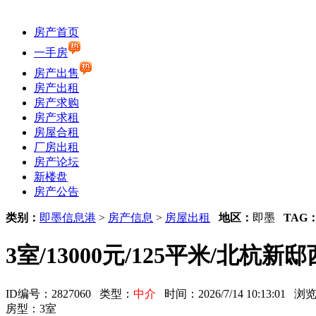
房产首页
一手房
房产出售
房产出租
房产求购
房产求租
房屋合租
厂房出租
房产论坛
新楼盘
房产公告
类别：
即墨信息港
>
房产信息
>
房屋出租
地区：
即墨
TAG
3室/13000元/125平米/北杭
ID编号：2827060 类型：
中介
时间：2026/7/14 10:13:01
房型：3室