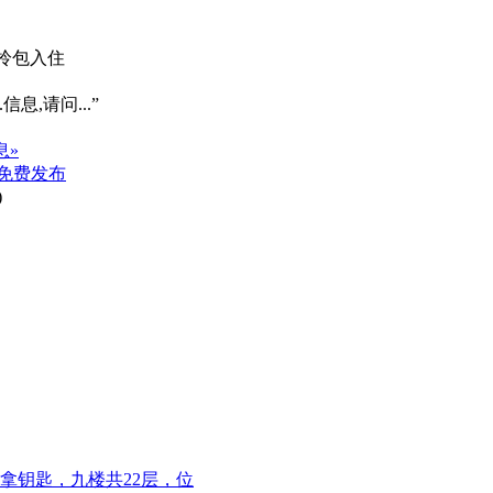
,拎包入住
信息,请问...”
息»
免费发布
)
月底拿钥匙，九楼共22层，位