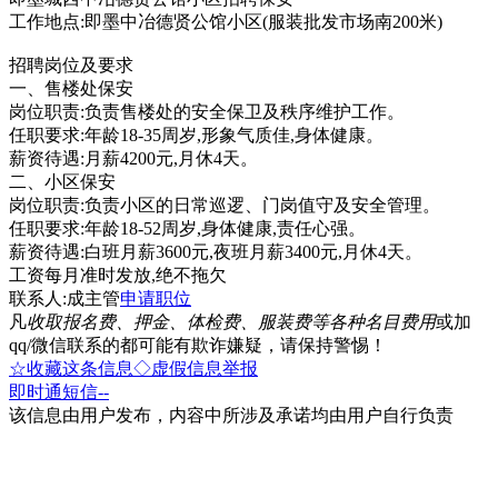
工作地点:即墨中冶德贤公馆小区(服装批发市场南200米)
招聘岗位及要求
一、售楼处保安
岗位职责:负责售楼处的安全保卫及秩序维护工作。
任职要求:年龄18-35周岁,形象气质佳,身体健康。
薪资待遇:月薪4200元,月休4天。
二、小区保安
岗位职责:负责小区的日常巡逻、门岗值守及安全管理。
任职要求:年龄18-52周岁,身体健康,责任心强。
薪资待遇:白班月薪3600元,夜班月薪3400元,月休4天。
工资每月准时发放,绝不拖欠
联系人:成主管
申请职位
凡
收取报名费、押金、体检费、服装费等各种名目费用
或加
qq/微信联系的都可能有欺诈嫌疑，请保持警惕！
☆收藏这条信息
◇虚假信息举报
即时通
短信
--
该信息由用户发布，内容中所涉及承诺均由用户自行负责