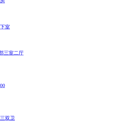
区房
地下室
香郡三室二厅
00
套三双卫