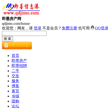
即墨房产网
qdjimo.com/house
欢迎您：网友，请
登录
不是会员？
免费注册
也可用
QQ登
首页
即墨房产
即墨招聘
二手
交友
服务
博客
黄页
乡镇
团购
论坛