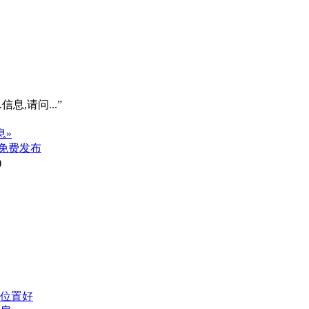
信息,请问...”
息»
免费发布
)
修位置好