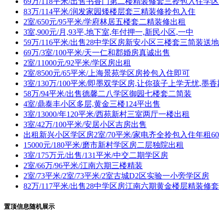
69万/118平米/出售书香门第二楼精装修套三拎包入住学
83万/114平米/润发家园矮楼层套三精装修拎包入住
2室/650元/95平米/学府林居五楼套二精装修出租
3室,900元/月,93平,地下室,年付押一,新民小区,一中
59万/116平米/出售28中学区房新安小区三楼套三简装送
69万/3室/100平米/天一仁和郡婚房真诚出售
2室/11000元/92平米/学区房出租
2室/8500元/65平米/上海景苑学区房拎包入住即可
3室/130万/100平米/即墨双学区房,让你孩子上学无忧,墨
58万/94平米/出售德馨二八学区御园七楼套二简装
4室/鼎泰丰小区多层,黄金三楼124平出售
3室/13000/年120平米/西苑新村三室两厅一楼出租
3室/42万/100平米/安居小区吉房出售
出租新兴小区学区房2室/70平米/家电齐全拎包入住年租60
15000元/180平米/磨市新村学区房二层独院出租
3室/175万元/出售/131平米/中交二期学区房
2室/66万/96平米/江南六期三楼精装
2室/73平米/2室/73平米/2室古城D2区实验一小旁学区房
82万/117平米/出售28中学区房江南六期黄金楼层精装修
置顶信息随机展示