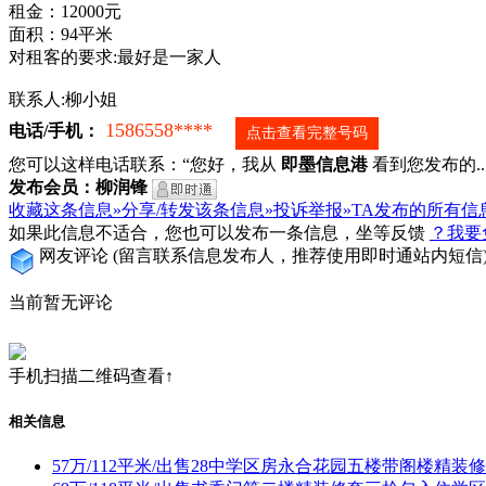
租金：12000元
面积：94平米
对租客的要求:最好是一家人
联系人:柳小姐
1586558****
电话/手机：
点击查看完整号码
您可以这样电话联系：“您好，我从
即墨信息港
看到您发布的...
发布会员：柳润锋
收藏这条信息»
分享/转发该条信息»
投诉举报»
TA发布的所有信
如果此信息不适合，您也可以发布一条信息，坐等反馈
？我要
网友评论
(留言联系信息发布人，推荐使用即时通站内短信
当前暂无评论
手机扫描二维码查看↑
相关信息
57万/112平米/出售28中学区房永合花园五楼带阁楼精装