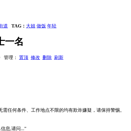
街道
TAG：
大姐
做饭
年轻
士一名
619 管理：
置顶
修改
删除
刷新
系、无需任何条件、工作地点不限的均有欺诈嫌疑，请保持警惕。
信息,请问...”