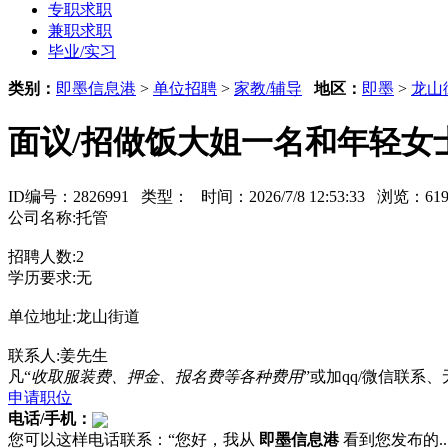
专职求职
兼职求职
毕业/实习
类别：
即墨信息港
>
单位招聘
>
家教/辅导
地区：
即墨
>
龙山
面议/招做饭大姐一名和年轻女
ID编号：2826991 类型：
时间：2026/7/8 12:53:33 浏览：
公司名称:托管
招聘人数:2
学历要求:无
单位地址:龙山街道
联系人:姜先生
凡“
收取服装费、押金、报名费等各种费用
”或加qq/微信联
申请职位
电话/手机：
您可以这样电话联系：“您好，我从
即墨信息港
看到您发布的...