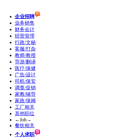
企业招聘
业务销售
财务会计
经营管理
行政/文秘
客服/打杂
教师/教授
导游/翻译
医疗/保健
广告/设计
司机/保安
调查/促销
家教/辅导
家政/保姆
工厂相关
其他职位
←Job→
餐饮相关
个人求职