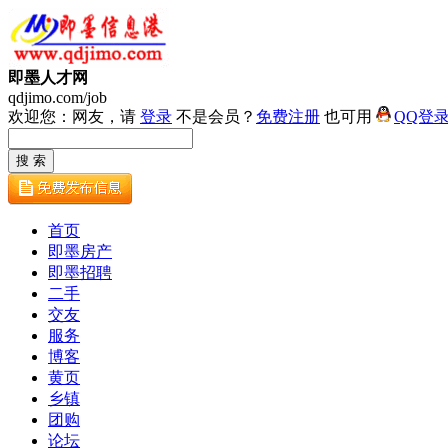
即墨人才网
qdjimo.com/job
欢迎您：网友，请
登录
不是会员？
免费注册
也可用
QQ登
首页
即墨房产
即墨招聘
二手
交友
服务
博客
黄页
乡镇
团购
论坛