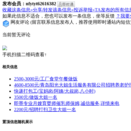
发布会员：nfytyt62616382
收藏这条信息»
分享/转发该条信息»
投诉举报»
TA发布的所有信
如果此信息不适合，您也可以发布一条信息，坐等反馈
？我要
网友评论
(留言联系信息发布人，推荐使用即时通站内短信
当前暂无评论
手机扫描二维码查看↑
相关信息
2500-3000元/工厂食堂午餐做饭
4600-8500元/青岛阳光大姐生活服务有限公司招聘养老护
快递打包工(宝妈岗/阿姨/大叔岗,八小时)
3500元/做饭大姐一名
即墨专业月嫂育婴师催乳师保姆,诚信服务,详情来电
2200元/招聘打扫卫生大姐一名
置顶信息随机展示