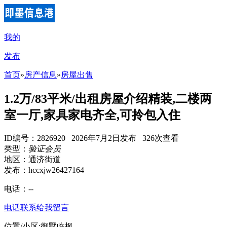
我的
发布
首页
»
房产信息
»
房屋出售
1.2万/83平米/出租房屋介绍精装,二楼两
室一厅,家具家电齐全,可拎包入住
ID编号：2826920 2026年7月2日发布 326次查看
类型：
验证会员
地区：通济街道
发布：hccxjw26427164
电话：
--
电话联系
给我留言
位置/小区:御墅临枫