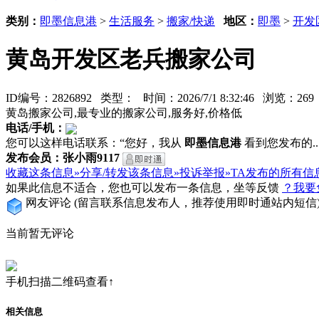
类别：
即墨信息港
>
生活服务
>
搬家/快递
地区：
即墨
>
开发
黄岛开发区老兵搬家公司
ID编号：2826892 类型：
时间：2026/7/1 8:32:46 浏览：2
黄岛搬家公司,最专业的搬家公司,服务好,价格低
电话/手机：
您可以这样电话联系：“您好，我从
即墨信息港
看到您发布的...
发布会员：张小雨9117
收藏这条信息»
分享/转发该条信息»
投诉举报»
TA发布的所有信
如果此信息不适合，您也可以发布一条信息，坐等反馈
？我要
网友评论
(留言联系信息发布人，推荐使用即时通站内短信
当前暂无评论
手机扫描二维码查看↑
相关信息