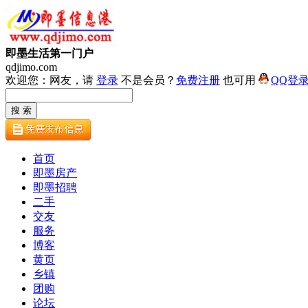
即墨生活第一门户
qdjimo.com
欢迎您：网友，请
登录
不是会员？
免费注册
也可用
QQ登
首页
即墨房产
即墨招聘
二手
交友
服务
博客
黄页
乡镇
团购
论坛