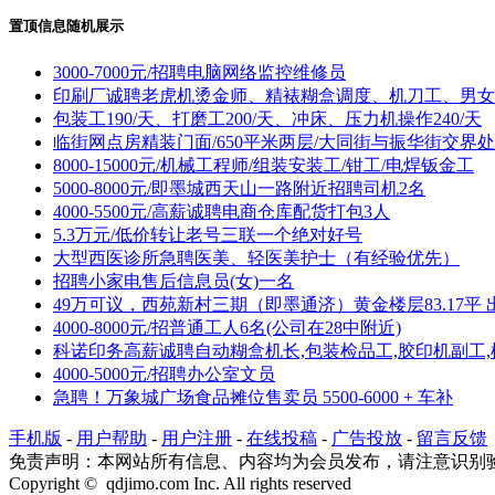
置顶信息随机展示
3000-7000元/招聘电脑网络监控维修员
印刷厂诚聘老虎机烫金师、精裱糊盒调度、机刀工、男女
包装工190/天、打磨工200/天、冲床、压力机操作240/天
临街网点房精装门面/650平米两层/大同街与振华街交界处
8000-15000元/机械工程师/组装安装工/钳工/电焊钣金工
5000-8000元/即墨城西天山一路附近招聘司机2名
4000-5500元/高薪诚聘电商仓库配货打包3人
5.3万元/低价转让老号三联一个绝对好号
大型西医诊所急聘医美、轻医美护士（有经验优先）
招聘小家电售后信息员(女)一名
49万可议，西苑新村三期（即墨通济）黄金楼层83.17平 
4000-8000元/招普通工人6名(公司在28中附近)
科诺印务高薪诚聘自动糊盒机长,包装检品工,胶印机副工,
4000-5000元/招聘办公室文员
急聘！万象城广场食品摊位售卖员 5500-6000 + 车补
手机版
-
用户帮助
-
用户注册
-
在线投稿
-
广告投放
-
留言反馈
免责声明：本网站所有信息、内容均为会员发布，请注意识别
Copyright © qdjimo.com Inc. All rights reserved