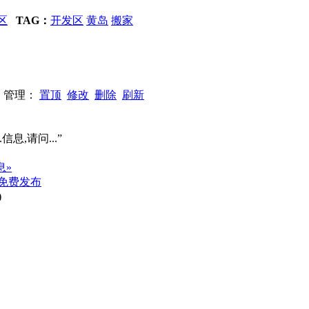
区
TAG：
开发区
黄岛
搬家
69 管理：
置顶
修改
删除
刷新
信息,请问...”
息»
免费发布
)