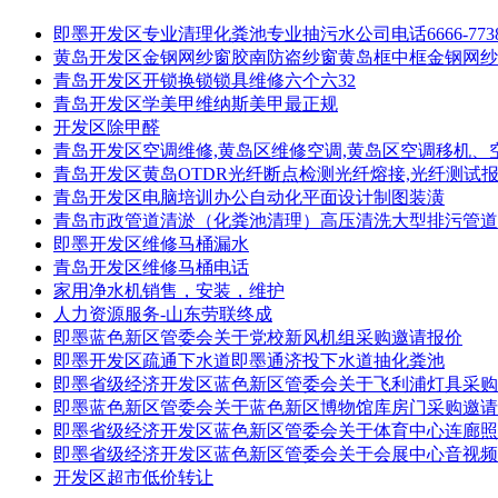
即墨开发区专业清理化粪池专业抽污水公司电话6666-773
黄岛开发区金钢网纱窗胶南防盗纱窗黄岛框中框金钢网纱窗
青岛开发区开锁换锁锁具维修六个六32
青岛开发区学美甲维纳斯美甲最正规
开发区除甲醛
青岛开发区空调维修,黄岛区维修空调,黄岛区空调移机、
青岛开发区黄岛OTDR光纤断点检测光纤熔接,光纤测试
青岛开发区电脑培训办公自动化平面设计制图装潢
青岛市政管道清淤（化粪池清理）高压清洗大型排污管道
即墨开发区维修马桶漏水
青岛开发区维修马桶电话
家用净水机销售，安装，维护
人力资源服务-山东劳联终成
即墨蓝色新区管委会关于党校新风机组采购邀请报价
即墨开发区疏通下水道即墨通济投下水道抽化粪池
即墨省级经济开发区蓝色新区管委会关于飞利浦灯具采购
即墨蓝色新区管委会关于蓝色新区博物馆库房门采购邀请
即墨省级经济开发区蓝色新区管委会关于体育中心连廊照
即墨省级经济开发区蓝色新区管委会关于会展中心音视频
开发区超市低价转让